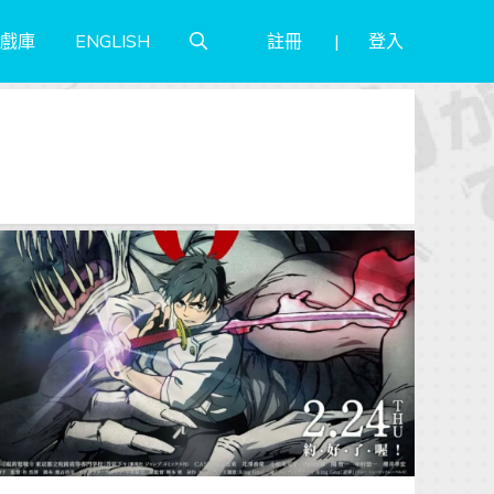
註冊
登入
戲庫
ENGLISH