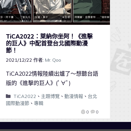
TiCA2022：萊納你坐阿！《進擊
的巨人》中配首登台北國際動漫
節！
2021/12/22
作者:
Mr. Qoo
TiCA2022情報陸續出爐了～想聽台語
版的《進擊的巨人》(ﾟ∀ﾟ)
TiCA2022
、
主題博覽
、
動漫情報
、
台北
國際動漫節
、
專輯
0
0