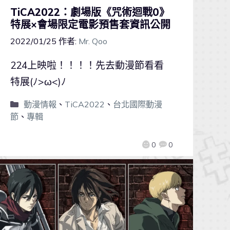
TiCA2022：劇場版《咒術迴戰0》
特展×會場限定電影預售套資訊公開
2022/01/25
作者:
Mr. Qoo
224上映啦！！！！先去動漫節看看
特展(ﾉ>ω<)ﾉ
動漫情報
、
TiCA2022
、
台北國際動漫
節
、
專輯
0
0