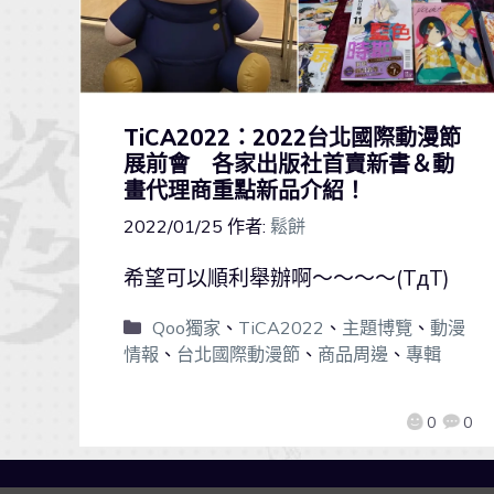
TiCA2022：2022台北國際動漫節
展前會 各家出版社首賣新書＆動
畫代理商重點新品介紹！
2022/01/25
作者:
鬆餅
希望可以順利舉辦啊～～～～(TдT)
Qoo獨家
、
TiCA2022
、
主題博覽
、
動漫
情報
、
台北國際動漫節
、
商品周邊
、
專輯
0
0