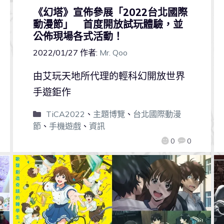
《幻塔》宣佈參展「2022台北國際
動漫節」 首度開放試玩體驗，並
公佈現場各式活動！
2022/01/27
作者:
Mr. Qoo
由艾玩天地所代理的輕科幻開放世界
手遊鉅作
TiCA2022
、
主題博覽
、
台北國際動漫
節
、
手機遊戲
、
資訊
0
0