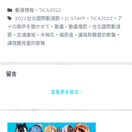
動漫情報
、
TiCA2022
2022台北國際動漫節
、
J.C.STAFF
、
TiCA2022
、
ア
イの歌声を聴かせて
、
動畫
、
動畫電影
、
台北國際動漫
節
、
吉浦康裕
、
木棉花
、
福原遥
、
讓我聆聽愛的歌聲
、
讓我聽見愛的歌聲
留言
查看更多留言 ›