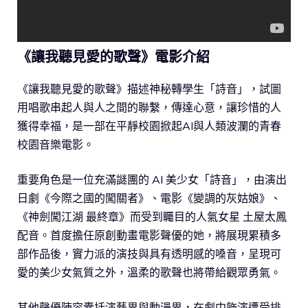
《讓我聽見愛的歌聲》電影介紹
《讓我聽見愛的歌聲》描述神秘轉學生「詩音」，試圖
用唱歌串起人與人之間的聯繫，傳達心意，讓珍惜的人
獲得幸福，是一部在平靜校園掀起AI與人類波瀾的青春
校園音樂電影。
重要角色是一位充滿謎團的 AI 美少女「詩音」，由演出
日劇《今際之國的闖關者》、電影《變調的灰姑娘》、
《神劍闖江湖 最終章》而受到矚目的人氣女星 土屋太鳳
配音。首度擔任原創動畫電影聲優的她，將展現累積多
部作品後，實力派的演技與具有透明感的嗓音，呈現可
愛的美少女氣質之外，溫柔的歌聲也將帶給觀眾勇氣。
其他聲優陣容囊括演藝界與動漫界，在劇中飾演遭受排