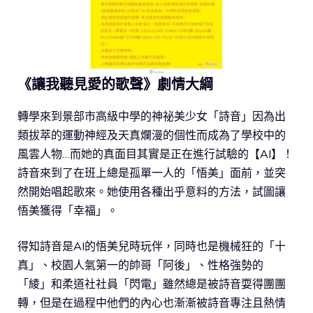
《讓我聽見愛的歌聲》劇情大綱
轉學來到景部市高級中學的神祕美少女「詩音」因為出
類拔萃的運動神經及天真爛漫的個性而成為了學校中的
風雲人物…而她的真面目其實是正在進行試驗的【AI】！
詩音來到了在班上總是孤單一人的「悟美」面前，並突
然開始唱起歌來。她使用各種出乎意料的方法，試圖讓
悟美獲得「幸福」。
得知詩音是AI的悟美兒時玩伴，同時也是機械狂的「十
真」、校園人氣第一的帥哥「阿後」、性格強勢的
「綾」和柔道社社員「閃電」雖然總是被詩音耍得團團
轉，但是在過程中他們的內心也漸漸被詩音專注且熱情