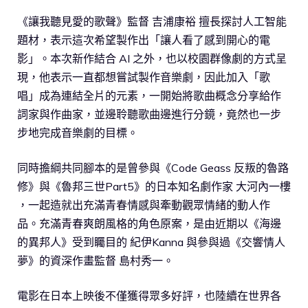
《讓我聽見愛的歌聲》監督 吉浦康裕 擅長探討人工智能
題材，表示這次希望製作出「讓人看了感到開心的電
影」。本次新作結合 AI 之外，也以校園群像劇的方式呈
現，他表示一直都想嘗試製作音樂劇，因此加入「歌
唱」成為連結全片的元素，一開始將歌曲概念分享給作
詞家與作曲家，並邊聆聽歌曲邊進行分鏡，竟然也一步
步地完成音樂劇的目標。
同時擔綱共同腳本的是曾參與《Code Geass 反叛的魯路
修》與《魯邦三世Part5》的日本知名劇作家 大河內一樓
，一起造就出充滿青春情感與牽動觀眾情緒的動人作
品。充滿青春爽朗風格的角色原案，是由近期以《海邊
的異邦人》受到矚目的 紀伊Kanna 與參與過《交響情人
夢》的資深作畫監督 島村秀一。
電影在日本上映後不僅獲得眾多好評，也陸續在世界各