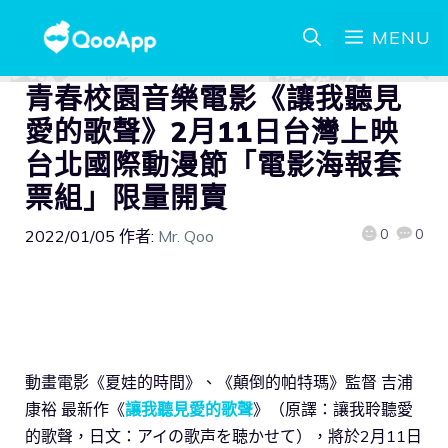
MENU
青春校園音樂電影《讓我聽見
愛的歌聲》2月11日台灣上映
台北國際動漫節「電影海報套
票組」限量開賣
0
0
2022/01/05
作者:
Mr. Qoo
動畫電影《夏娃的時間》、《顛倒的帕特瑪》監督 吉浦
康裕 最新作《
讓我聽見愛的歌聲
》（原譯：讓我聆聽愛
的歌聲，日文：アイの歌声を聴かせて），將於2月11日