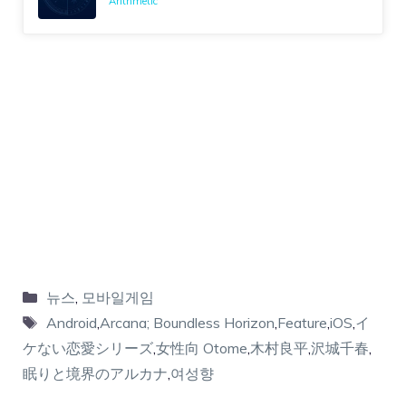
Arithmetic
뉴스
,
모바일게임
Android
,
Arcana; Boundless Horizon
,
Feature
,
iOS
,
イ
ケない恋愛シリーズ
,
女性向 Otome
,
木村良平
,
沢城千春
,
眠りと境界のアルカナ
,
여성향