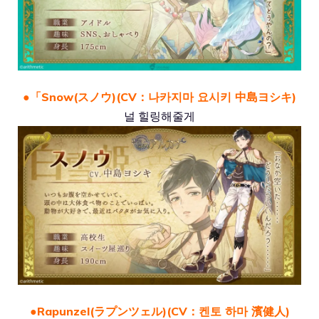
●「Snow(スノウ)(CV：나카지마 요시키 中島ヨシキ)
널 힐링해줄게
●Rapunzel(ラプンツェル)(CV：켄토 하마 濱健人)