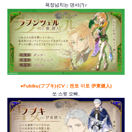
욕정넘치는 댄서(?)♪
●Fubiku(フブキ)(CV：켄토 이토 伊東健人)
쏘 스윗 오빠..