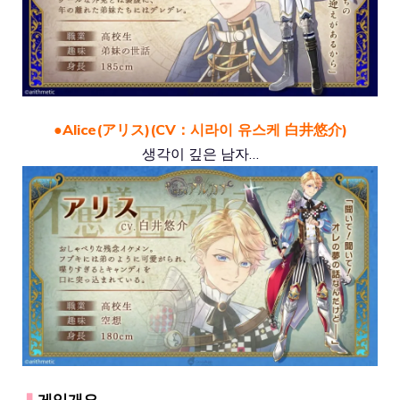
●Alice(アリス)(CV：시라이 유스케 白井悠介)
생각이 깊은 남자…
▍
게임개요