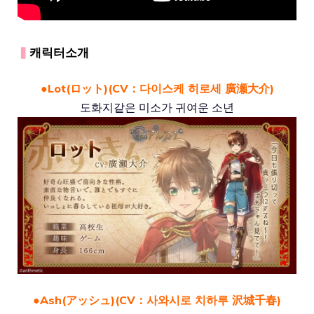
▍
캐릭터소개
●Lot(ロット)(CV：다이스케 히로세 廣瀬大介)
도화지같은 미소가 귀여운 소년
●Ash(アッシュ)(CV：사와시로 치하루 沢城千春)