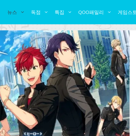
뉴스
독점
특집
QOO패밀리
게임스