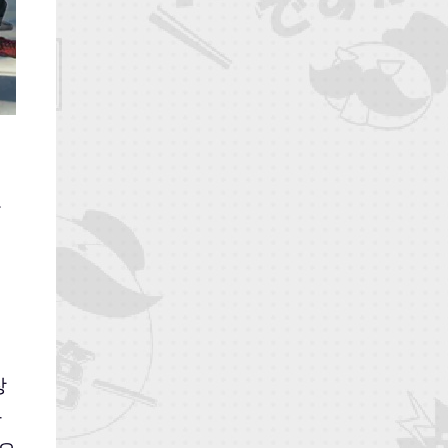
로
장
하