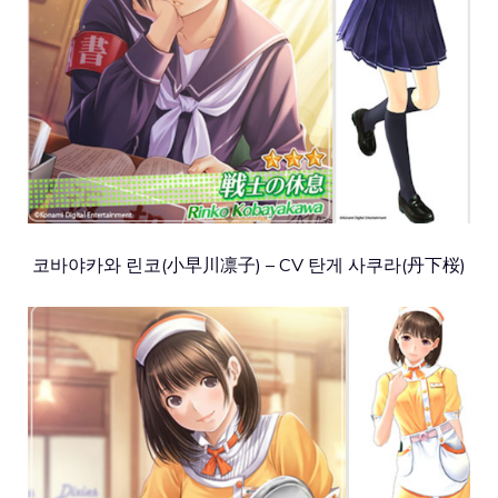
코바야카와 린코(小早川凛子) – CV 탄게 사쿠라(丹下桜)