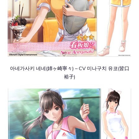
아네가사키 네네(姉ヶ崎寧々) – CV 미나구치 유코(皆口
裕子)