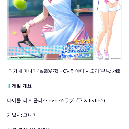
타카네 마나카(高嶺愛花) – CV 하야미 사오리(早見沙織)
▍
게임 개요
타이틀: 러브 플러스 EVERY(ラブプラス EVERY)
개발사: 코나미