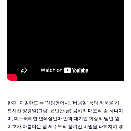
한편, ‘아일랜드’는 ‘신암행어사’, ‘버닝헬’ 등의 작품을 히
트시킨 양경일(그림) 윤인완(글) 콤비의 대표작 중 하나이
며, 미스터리한 연쇄살인마 반과 대기업 회장의 딸인 원
미호가 아름다운 섬 제주도의 숨겨진 비밀을 파헤치며 겪