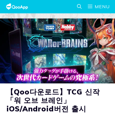
MENU
【Qoo다운로드】TCG 신작
「워 오브 브레인」
iOS/Android버전 출시