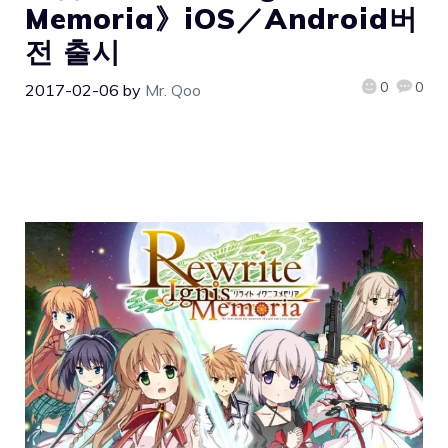
Memoria》iOS／Android버
전 출시
0
0
2017-02-06
by
Mr. Qoo