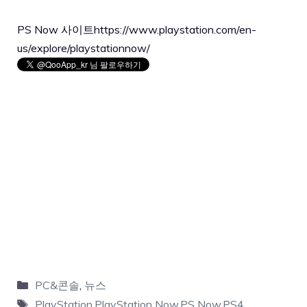
PS Now 사이트
https://www.playstation.com/en-
us/explore/playstationnow/
PC&콘솔
,
뉴스
PlayStation
,
PlayStation Now
,
PS Now
,
PS4