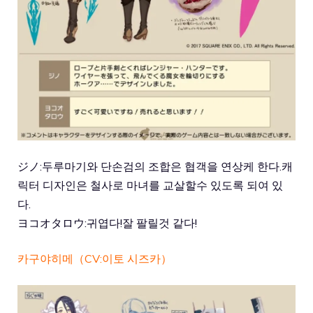
ジノ:두루마기와 단손검의 조합은 협객을 연상케 한다.캐
릭터 디자인은 철사로 마녀를 교살할수 있도록 되여 있
다.
ヨコオタロウ:귀엽다!잘 팔릴것 같다!
카구야히메（CV:이토 시즈카）