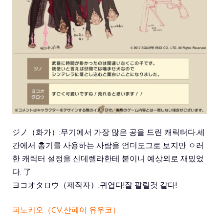
ジノ（화가）:무기에서 가장 많은 공을 드린 캐릭터다.세
간에서 총기를 사용하는 사람을 언더도그로 보지만 ㅇ러
한 캐릭터 설정을 신데렐라한테 붙이니 예상외로 재밌었
다. 了
ヨコオタロウ（제작자）:귀엽다!잘 팔릴것 같다!
피노키오（CV:산페이 유우코）