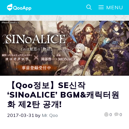
MENU
【Qoo정보】SE신작
‘SINoALICE’ BGM&캐릭터원
화 제2탄 공개!
0
0
2017-03-31
by
Mr. Qoo