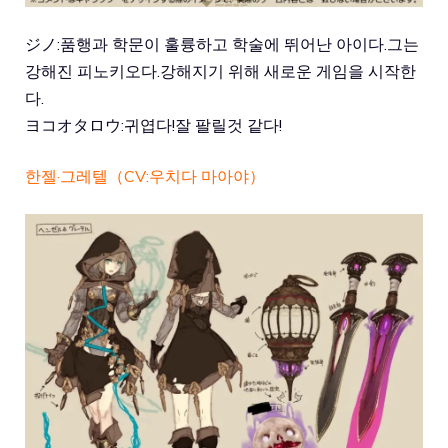
ジノ:품행과 학문이 훌륭하고 학술에 뛰어난 아이다.그는
강해진 피노키오다.강해지기 위해 새로운 게임을 시작한
다.
ヨコオタロウ:귀엽다!잘 팔릴것 같다!
한젤·그레텔（CV:우치다 마아야）