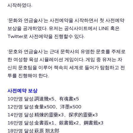
시작하였다.
‘문화와 연금술사’는 사전예약을 시작하면서 첫 사전예약
보상을 공개하였다. 유저는 공식사이트에서 LINE 혹은
Twitter로 사전에약을 진행할수 있다.
‘문호와 연금술사’는 근대 문학사의 유명한 문호를 주제로
한 여성향 육성 시뮬레이션 게임이다. 게임 중 유저는 자
신의 문호팀을 이루어 책속의 세계로 들어가 탐험하고 전
투를 진행해야 한다.
사전예약 보상
10만명 달성:調速幾x5、有魂書x5
12만명 달성:食量x500、洋墨x500
14만명 달성:精煉的靈藥x3、探求的靈藥x3
16만명 달성:金書簽x1、銀書籤x2、鋼書籤x3
18만명 달성:萩原 朔太郎