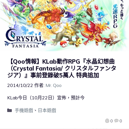
【Qoo情報】KLab動作RPG『水晶幻想曲
（Crystal Fantasia/ クリスタルファンタ
ジア）』事前登錄破5萬人 特典追加
2014/10/22
作者:
Mr. Qoo
KLab今日（10月22日）宣佈，預計今
手機遊戲
、
日本遊戲
0
0