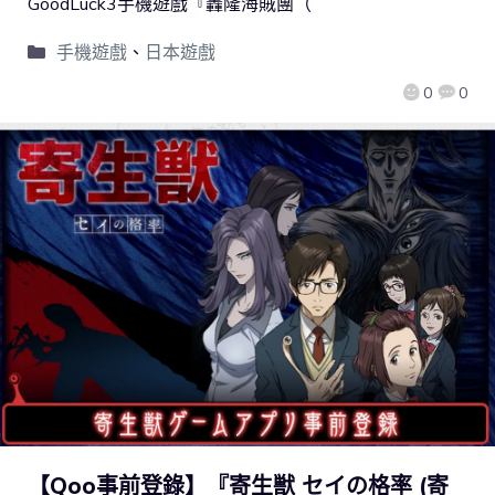
GoodLuck3手機遊戲『轟隆海賊團（
手機遊戲
、
日本遊戲
0
0
【Qoo事前登錄】『寄生獣 セイの格率 (寄