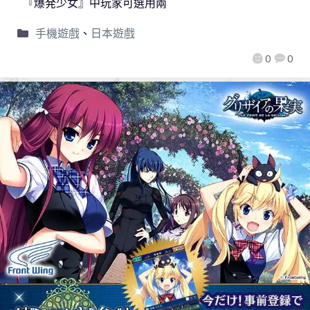
『爆発少女』中玩家可選用兩
手機遊戲
、
日本遊戲
0
0