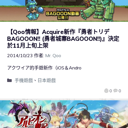
【Qoo情報】Acquire新作『勇者トリデ
BAGOOON!! (勇者城寨BAGOOON!!)』決定
於11月上旬上架
2014/10/23
作者:
Mr. Qoo
アクワイア的手遊新作（iOS＆Andro
手機遊戲
、
日本遊戲
0
0