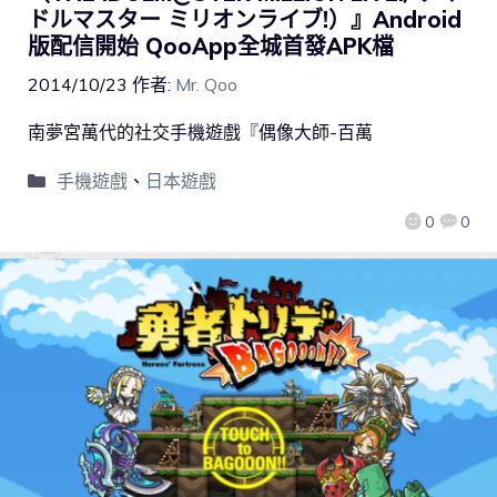
ドルマスター ミリオンライブ!）』Android
版配信開始 QooApp全城首發APK檔
2014/10/23
作者:
Mr. Qoo
南夢宮萬代的社交手機遊戲『偶像大師-百萬
手機遊戲
、
日本遊戲
0
0