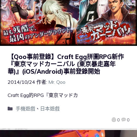
【Qoo事前登錄】Craft Egg拼圖RPG新作
『東京マッドカーニバル (東京暴走嘉年
華)』(iOS/Android)事前登錄開始
2014/10/24
作者:
Mr. Qoo
Craft Egg的RPG『東京マッドカ
手機遊戲
、
日本遊戲
0
0