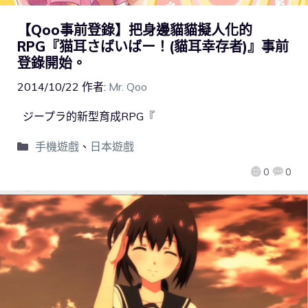
【Qoo事前登錄】把身邊貓貓擬人化的
RPG『猫耳さばいばー！(貓耳幸存者)』事前
登錄開始。
2014/10/22
作者:
Mr. Qoo
ジープラ的新型育成RPG『
手機遊戲
、
日本遊戲
0
0