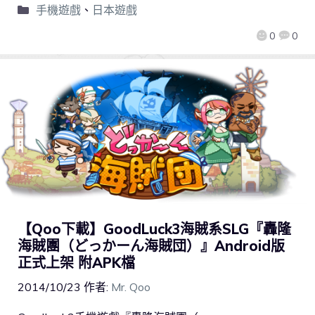
手機遊戲
、
日本遊戲
0
0
【Qoo下載】GoodLuck3海賊系SLG『轟隆
海賊團（どっかーん海賊団）』Android版
正式上架 附APK檔
2014/10/23
作者:
Mr. Qoo