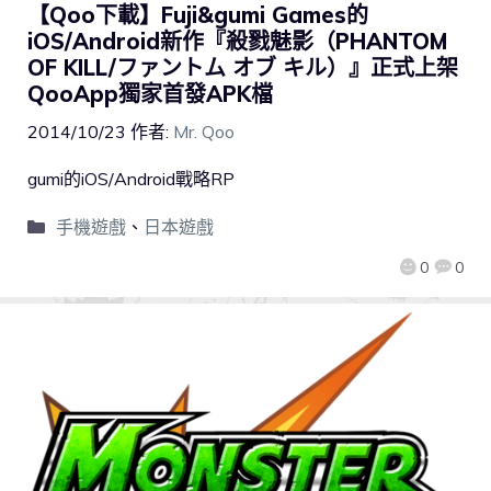
【Qoo下載】Fuji&gumi Games的
iOS/Android新作『殺戮魅影（PHANTOM
OF KILL/ファントム オブ キル）』正式上架
QooApp獨家首發APK檔
2014/10/23
作者:
Mr. Qoo
gumi的iOS/Android戰略RP
手機遊戲
、
日本遊戲
0
0