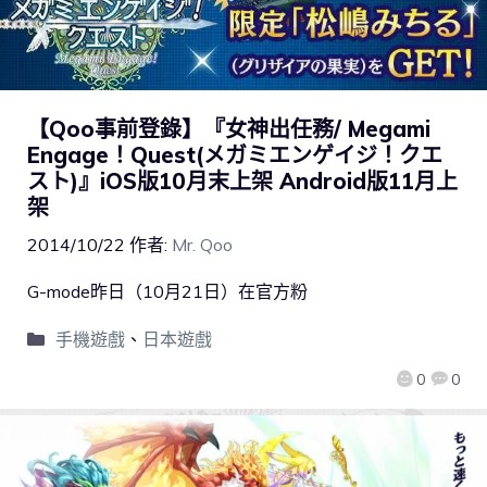
【Qoo事前登錄】『女神出任務/ Megami
Engage！Quest(メガミエンゲイジ！クエ
スト)』iOS版10月末上架 Android版11月上
架
2014/10/22
作者:
Mr. Qoo
G-mode昨日（10月21日）在官方粉
手機遊戲
、
日本遊戲
0
0