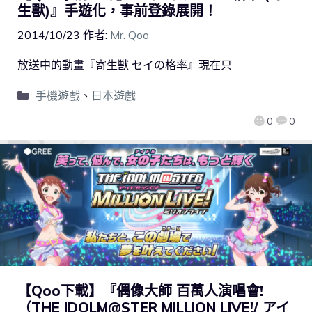
生獸)』手遊化，事前登錄展開！
2014/10/23
作者:
Mr. Qoo
放送中的動畫『寄生獣 セイの格率』現在只
手機遊戲
、
日本遊戲
0
0
【Qoo下載】『偶像大師 百萬人演唱會!
（THE IDOLM@STER MILLION LIVE!/ アイ