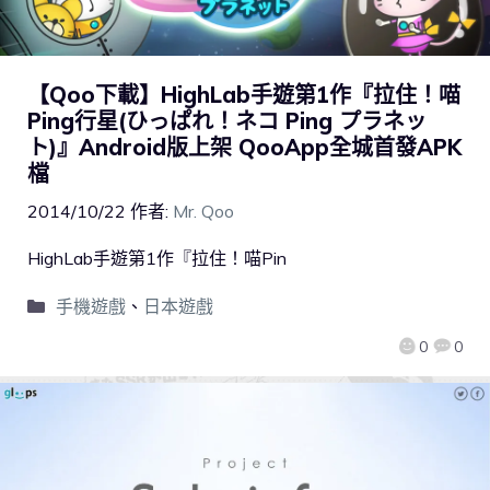
【Qoo下載】HighLab手遊第1作『拉住！喵
Ping行星(ひっぱれ！ネコ Ping プラネッ
ト)』Android版上架 QooApp全城首發APK
檔
2014/10/22
作者:
Mr. Qoo
HighLab手遊第1作『拉住！喵Pin
手機遊戲
、
日本遊戲
0
0