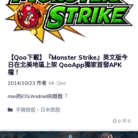
【Qoo下載】『Monster Strike』英文版今
日在北美地區上架 QooApp獨家首發APK
檔！
2014/10/23
作者:
Mr. Qoo
mixi的iOS/Android向遊戲『
手機遊戲
、
日本遊戲
0
0