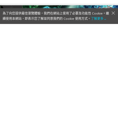
為了向您提供最佳瀏覽體驗，我們在網站上使用了必要及功能性 Cookie。繼
續使用本網站，即表示您了解並同意我們的 Cookie 使用方式。
了解更多→
【Qoo情報】Android版「Dragon ★ Spin
Z（ドラゴン★スピンZ）」事前登錄人数突
破4萬 追加特典
2014/10/22
作者:
Mr. Qoo
mobcast於今日（10月22日）宣佈
手機遊戲
、
日本遊戲
0
0