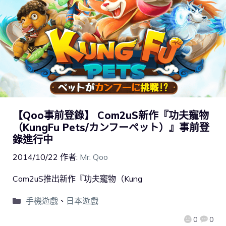
【Qoo事前登錄】 Com2uS新作『功夫寵物
（KungFu Pets/カンフーペット）』事前登
錄進行中
2014/10/22
作者:
Mr. Qoo
Com2uS推出新作『功夫寵物（Kung
手機遊戲
、
日本遊戲
0
0