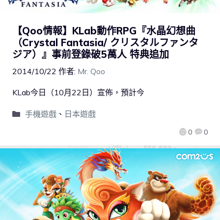
【Qoo情報】KLab動作RPG『水晶幻想曲
（Crystal Fantasia/ クリスタルファンタ
ジア）』事前登錄破5萬人 特典追加
2014/10/22
作者:
Mr. Qoo
KLab今日（10月22日）宣佈，預計今
手機遊戲
、
日本遊戲
0
0