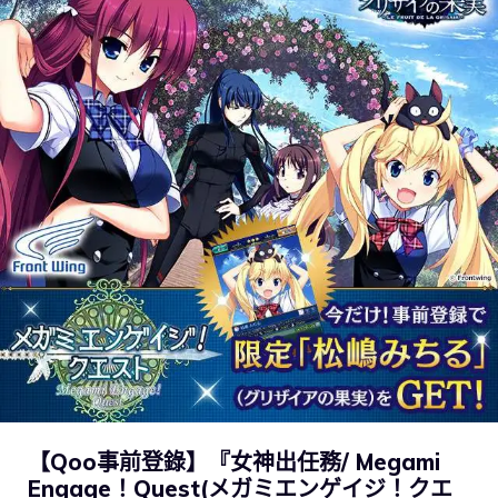
【Qoo事前登錄】『女神出任務/ Megami
Engage！Quest(メガミエンゲイジ！クエ