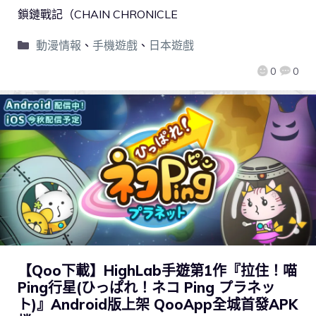
鎖鏈戰記（CHAIN CHRONICLE
動漫情報
、
手機遊戲
、
日本遊戲
0
0
【Qoo下載】HighLab手遊第1作『拉住！喵
Ping行星(ひっぱれ！ネコ Ping プラネッ
ト)』Android版上架 QooApp全城首發APK