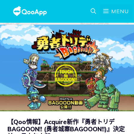
MENU
【Qoo情報】Acquire新作『勇者トリデ
BAGOOON!! (勇者城寨BAGOOON!!)』決定