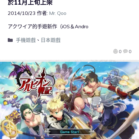
於11月上旬上架
2014/10/23
作者:
Mr. Qoo
アクワイア的手遊新作（iOS＆Andro
手機遊戲
、
日本遊戲
0
0