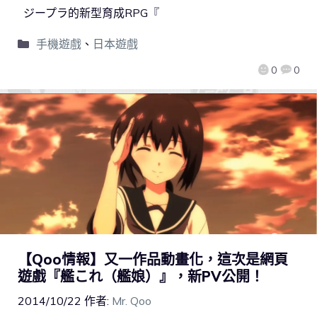
ジープラ的新型育成RPG『
手機遊戲
、
日本遊戲
0
0
【Qoo情報】又一作品動畫化，這次是網頁
遊戲『艦これ（艦娘）』，新PV公開！
2014/10/22
作者:
Mr. Qoo