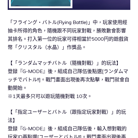
「フライング・バトル(Flying Battle)」中，玩家使用經
抽卡所得的角色，隨機跟不同玩家對戰，勝敗數會影響
其排名。打入第一位的玩家可得相當於5000円的遊戲貨
幣「クリスタル（水晶）」作獎品。
【「ランダムマッチバトル（隨機對戰）」的玩法】
登録『G-MODE』後，組成自己隊伍後點選[ランダムマ
ッチでバトル!!]。戰鬥畫面出現後再次點擊，戰鬥就會自
動開始。
※1天最多只可以遊玩隨機對戰 10次。
【「指定ユーザーとバトル（跟指定玩家對戰）」的玩
法】
登録『G-MODE』後，組成自己隊伍後，輸入想對戰的
玩家ID再點選[ユーザーとバトル!!]。戰鬥畫面出現後再