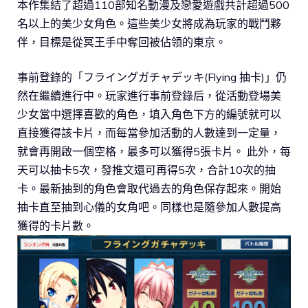
本作集結了超過110部知名動漫及戀愛遊戲共計超過500
名以上的美少女角色。這些美少女將成為玩家的戰鬥夥
伴，目標是從冥王手中奪回被佔領的東京。
事前登錄的「フライングガチャデッキ(Flying 抽卡)」仍
然在繼續進行中。玩家進行事前登錄后，從活動登場美
少女當中選擇喜歡的角色，填入角色下方的編號就可以
直接獲得該卡片，而每當參加活動的人數達到一定量，
就會再開啟一個空格，最多可以獲得5張卡片。 此外，每
天可以抽卡5次，發推文還可再得5次，合計10次的抽
卡。最新抽到的角色會取代過去的角色保存起來。開始
抽卡直至抽到心儀的女角吧。同樣也是隨參加人數提高
獲得的卡片數。