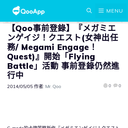
MENU
【Qoo事前登錄】『メガミエ
ンゲイジ！クエスト(女神出任
務/ Megami Engage！
Quest)』開始「Flying
Battle」活動 事前登錄仍然進
行中
0
0
2014/05/05
作者:
Mr. Qoo
G-mode的卡牌策略新作『メガミエンゲイジ！クエスト