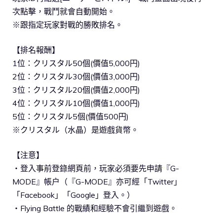
次點擊，戰鬥就會自動開始。
※跟指定玩家對戰的勝敗排名。
【排名報酬】
1位：クリスタル50個(價值5,000円)
2位：クリスタル30個(價值3,000円)
3位：クリスタル20個(價值2,000円)
4位：クリスタル10個(價值1,000円)
5位：クリスタル5個(價值500円)
※クリスタル（水晶）是遊戲貨幣。
【注意】
・登入事前登錄網頁前，玩家必須要先申請『G-
MODE』帳户（『G-MODE』亦可經「Twitter」
「Facebook」「Google」登入。）
・Flying Battle 的戰績和經驗不會引繼到遊戲。