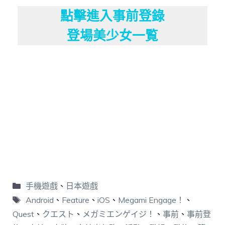
點擊進入事前登錄
登場美少女一覧
手機遊戲
、
日本遊戲
Android
、
Feature
、
iOS
、
Megami Engage！
、
Quest
、
クエスト
、
メガミエンゲイジ！
、
事前
、
事前登