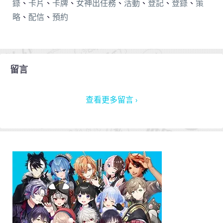
錄
、
卡片
、
卡牌
、
女神出任務
、
活動
、
登記
、
登錄
、
策
略
、
配信
、
預約
留言
查看更多留言 ›