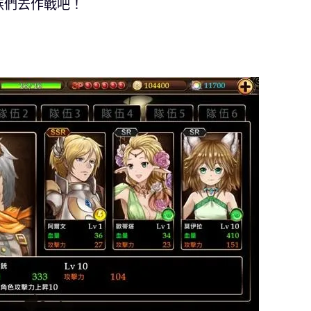
族們去作戰吧！