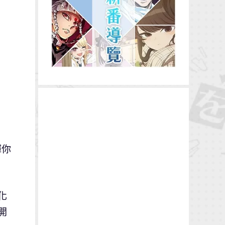
揮你
化
開