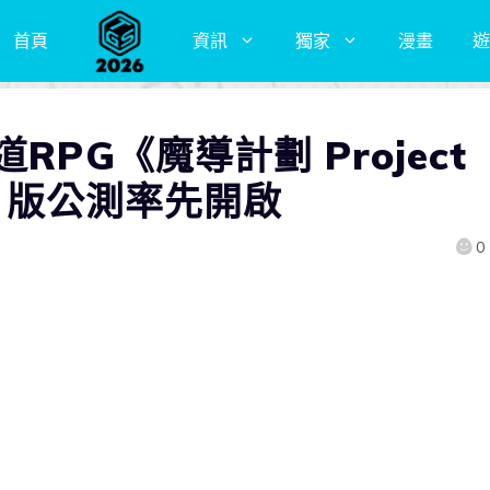
首頁
資訊
獨家
漫畫
遊
RPG《魔導計劃 Project
id 版公測率先開啟
0