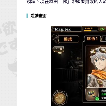
領域。現在就由「你」帶領著勇敢的人
▍
遊戲畫面