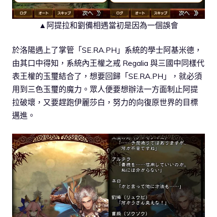
▲阿提拉和劉備相遇當初是因為一個誤會
於洛陽遇上了掌管「SE.RA.PH」系統的學士阿基米德，
由其口中得知，系統內王權之戒 Regalia 與三國中同樣代
表王權的玉璽結合了，想要回歸「SE.RA.PH」，就必須
用到三色玉璽的魔力。眾人便要想辦法一方面制止阿提
拉破壞，又要趕跑伊麗莎白，努力的向復原世界的目標
邁進。