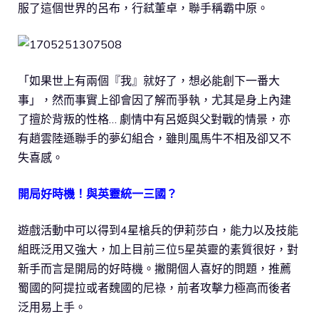
服了這個世界的呂布，行弒董卓，聯手稱霸中原。
「如果世上有兩個『我』就好了，想必能創下一番大
事」，然而事實上卻會因了解而爭執，尤其是身上內建
了擅於背叛的性格… 劇情中有呂姬與父對戰的情景，亦
有趙雲陸遜聯手的夢幻組合，雖則風馬牛不相及卻又不
失喜感。
開局好時機！與英靈統一三國？
遊戲活動中可以得到4星槍兵的伊莉莎白，能力以及技能
組既泛用又強大，加上目前三位5星英靈的素質很好，對
新手而言是開局的好時機。撇開個人喜好的問題，推薦
蜀國的阿提拉或者魏國的尼祿，前者攻擊力極高而後者
泛用易上手。