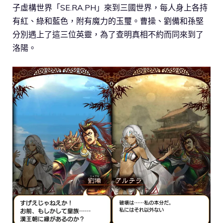
子虛構世界「SE.RA.PH」來到三國世界，每人身上各持
有紅、綠和藍色，附有魔力的玉璽。曹操、劉備和孫堅
分別遇上了這三位英靈，為了查明真相不約而同來到了
洛陽。