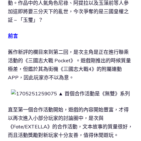
動。作品中的人氣角色尼祿、阿提拉以及玉藻前等人參
加這即將要三分天下的亂世，今次爭奪的是三國皇權之
証 – 「玉璽」？
前言
舊作新評的欄目來到第二回，是次主角是正在進行聯乘
活動的《三國志大戰 Pocket》。遊戲剛推出的時候質量
極差，但鑑於其為街機《三國志大戰4》的附屬連動
APP，因此玩家亦不以為意。
▲ 首個合作活動是《無雙》系列
直至第一個合作活動開始，遊戲的內容開始豐富，才得
以再次進入小部分玩家的討論圈中，是次與
《Fate/EXTELLA》的合作活動，文本故事的質量很好，
而且活動獎勵對新玩家十分友善，值得休閒遊玩。