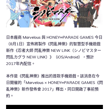
日本廠商 Marvelous 與 HONEY∞PARADE GAMES 今日
（8月1日）宣佈將製作《閃亂神樂》的智慧型手機遊戲
新作《忍者大師 閃亂神樂 NEW LINK（シノビマスター
閃乱カグラ NEW LINK）》（iOS/Android），預計
2017年內配信。
本作是《閃亂神樂》推出的首款手機遊戲。該消息在今
日開催的「Marvelous × HONEY∞PARADE GAMES《閃
亂神樂》新作發佈會 2017」釋出，同日開啟了事前預
約。