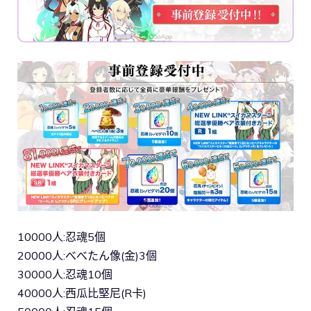
10000人:忍魂5個
20000人:べべたん像(金)3個
30000人:忍魂10個
40000人:西瓜比堅尼(R卡)