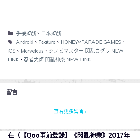
手機遊戲
、
日本遊戲
Android
、
Feature
、
HONEY∞PARADE GAMES
、
iOS
、
Marvelous
、
シノビマスター 閃乱カグラ NEW
LINK
、
忍者大師 閃亂神樂 NEW LINK
留言
查看更多留言 ›
在〈【Qoo事前登錄】《閃亂神樂》2017年