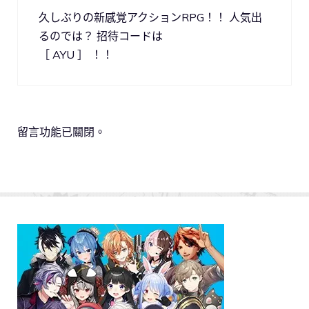
久しぶりの新感覚アクションRPG！！ 人気出
るのでは？ 招待コードは
［ AYU ］ ！！
留言功能已關閉。