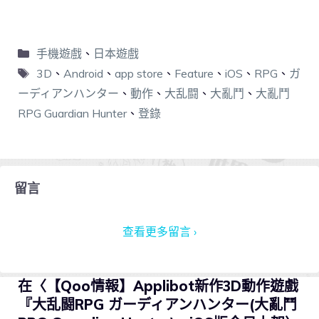
手機遊戲
、
日本遊戲
3D
、
Android
、
app store
、
Feature
、
iOS
、
RPG
、
ガ
ーディアンハンター
、
動作
、
大乱闘
、
大亂鬥
、
大亂鬥
RPG Guardian Hunter
、
登錄
留言
查看更多留言 ›
在〈【Qoo情報】Applibot新作3D動作遊戲
『大乱闘RPG ガーディアンハンター(大亂鬥