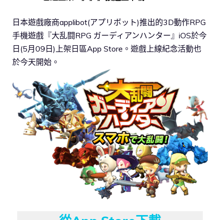
日本遊戲廠商applibot(アプリボット)推出的3D動作RPG
手機遊戲『大乱闘RPG ガーディアンハンター』iOS於今
日(5月09日)上架日區App Store。遊戲上線紀念活動也
於今天開始。