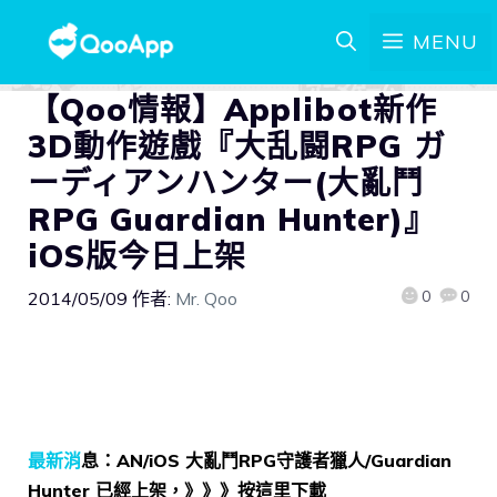
MENU
【Qoo情報】Applibot新作
3D動作遊戲『大乱闘RPG ガ
ーディアンハンター(大亂鬥
RPG Guardian Hunter)』
iOS版今日上架
0
0
2014/05/09
作者:
Mr. Qoo
最新消
息：AN/iOS 大亂鬥RPG守護者獵人/Guardian
Hunter 已經上架，》》》按這里下載