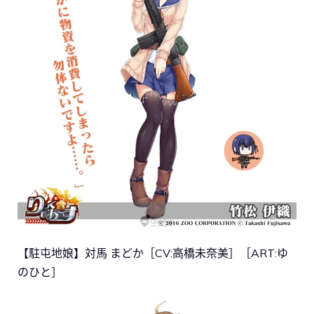
【駐屯地娘】対馬 まどか［CV:高橋未奈美］［ART:ゆ
のひと］