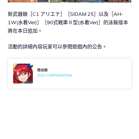
新武器娘［C1 アリエテ］［SIDAM 25］以及［AH-
1W(水着Ver)］［90式戦車Ⅱ型(水着Ver)］的泳裝版本
將在本日追加。
活動的詳細內容玩家可以參閱遊戲內的公告。
陸自娘
ZOO CORPORATION