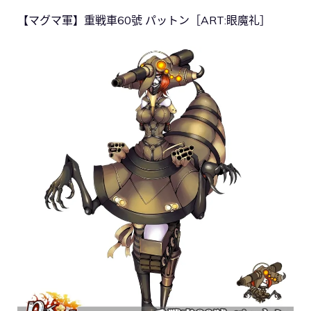
【マグマ軍】重戦車60號 パットン［ART:眼魔礼］