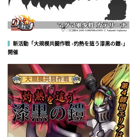
▍
新活動「大規模共闘作戦 -灼熱を這う漆黒の鎧-」
開催