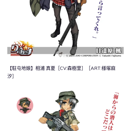
【駐屯地娘】相浦 真夏［CV:森樹里］［ART:様塚麻
汐］