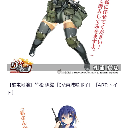
【駐屯地娘】竹松 伊織［CV:東城咲耶子］［ART:トイ
ト］