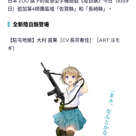
日本 ZOO 旗下的智慧型手機遊戲《陸自娘》今日（8月9
日）追加第4師團區域「佐賀縣」和「長崎縣」。
▍
全新陸自娘登場
【駐屯地娘】大村 直果［CV:長宗春佳］［ART:ヨモ
ギ］