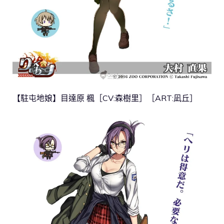
【駐屯地娘】目達原 楓［CV:森樹里］［ART:凪丘］