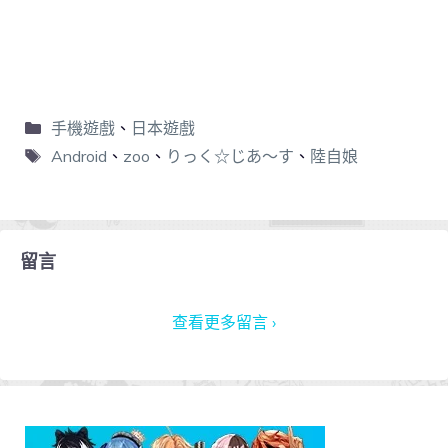
手機遊戲
、
日本遊戲
Android
、
zoo
、
りっく☆じあ～す
、
陸自娘
留言
查看更多留言 ›