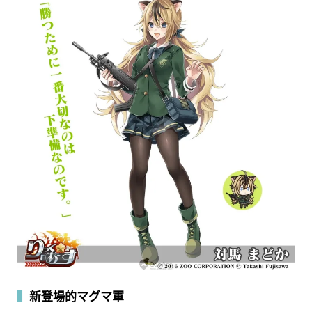
▍
新登場的マグマ軍