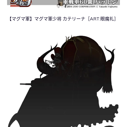
【マグマ軍】マグマ軍少将 カテリーナ［ART:眼魔礼］