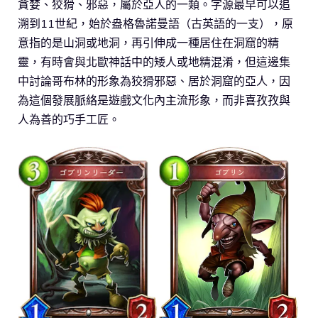
貪婪、狡猾、邪惡，屬於亞人的一類。字源最早可以追
溯到11世紀，始於盎格魯諾曼語（古英語的一支），原
意指的是山洞或地洞，再引伸成一種居住在洞窟的精
靈，有時會與北歐神話中的矮人或地精混淆，但這邊集
中討論哥布林的形象為狡猾邪惡、居於洞窟的亞人，因
為這個發展脈絡是遊戲文化內主流形象，而非喜孜孜與
人為善的巧手工匠。