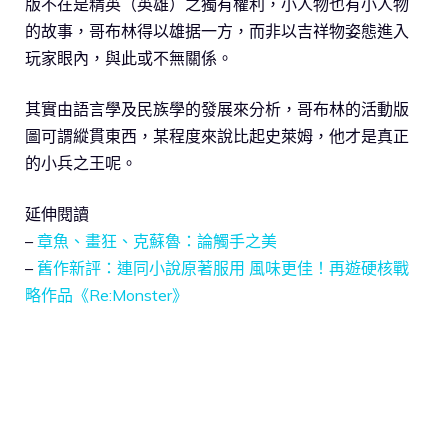
版不在是精英（英雄）之獨有權利，小人物也有小人物
的故事，哥布林得以雄据一方，而非以吉祥物姿態進入
玩家眼內，與此或不無關係。
其實由語言學及民族學的發展來分析，哥布林的活動版
圖可謂縱貫東西，某程度來說比起史萊姆，他才是真正
的小兵之王呢。
延伸閱讀
–
章魚、畫狂、克蘇魯：論觸手之美
–
舊作新評：連同小說原著服用 風味更佳！再遊硬核戰
略作品《Re:Monster》