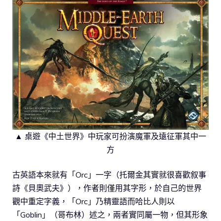
▲ 桌遊《中土世界》中玩家可扮演魔軍及遠征軍其中一
方
古英語本來就有「Orc」一字（托爾金其實就很喜歡叙事
詩《貝奧武夫》），作者則僅用其字形，於自己的世界
觀中重定字義，「Orc」乃精靈語而哈比人則以
「Goblin」（哥布林）述之，兩者實同屬一物，但其形象