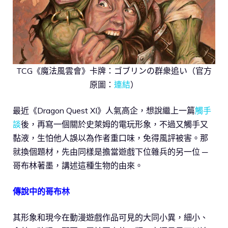
TCG《魔法風雲會》卡牌：ゴブリンの群衆追い（官方
原圖：
連結
）
最近《Dragon Quest XI》人氣高企，想說繼上一篇
觸手
談
後，再寫一個關於史萊姆的電玩形象，不過又觸手又
黏液，生怕他人誤以為作者重口味，免得風評被害。那
就換個題材，先由同樣是擔當遊戲下位雜兵的另一位 ─
哥布林著墨，講述這種生物的由來。
傳說中的哥布林
其形象和現今在動漫遊戲作品可見的大同小異，細小、