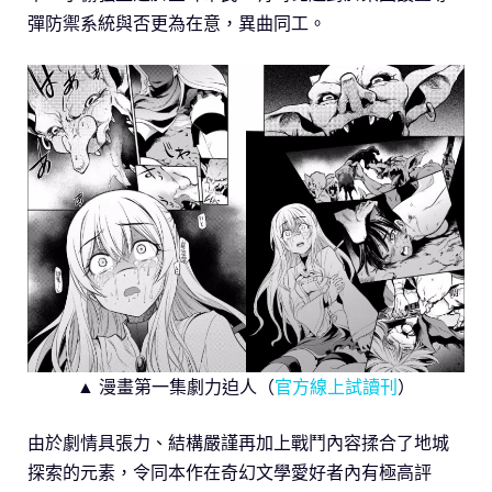
彈防禦系統與否更為在意，異曲同工。
▲ 漫畫第一集劇力迫人（
官方線上試讀刊
）
由於劇情具張力、結構嚴謹再加上戰鬥內容揉合了地城
探索的元素，令同本作在奇幻文學愛好者內有極高評