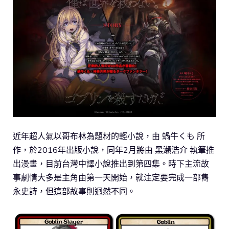
近年超人氣以哥布林為題材的輕小說，由 蝸牛くも 所
作，於2016年出版小說，同年2月將由 黑瀨浩介 執筆推
出漫畫，目前台灣中譯小說推出到第四集。時下主流故
事劇情大多是主角由第一天開始，就注定要完成一部雋
永史詩，但這部故事則迥然不同。