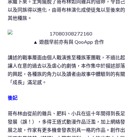
承繼下來。主角擺脫了哥布林如同雜兵的宿命，令自己
以及同族得以進化，由哥布林演化成使徒鬼以至後來的
其他種族。
▲ 遊戲早前亦有與 QooApp 合作
講述的戰事層面由個人戰演進至種族軍團戰，不過比起
讓人在意的過去以及虐心的劇情，本作集中於描述部落
的興起，各種族的角力以及讀者由故事中體驗到的有關
「成長」滿足感。
後記
哥布林由從前的雜兵、肥料、小兵在這十年間得到長足
發展（誤！），多得王道式動漫作品泛濫，加上網絡發
展之故，作家有更多機會發表別具一格的作品。創作出