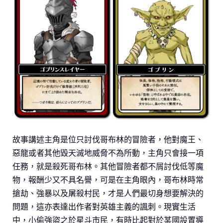
故事講述主角是位只討伐哥布林的冒險者，他對魔王、
惡龍或者其他毀天滅地威脅不為所動，主角只會接一項
任務，就是殺死哥布林。其他冒險者都不屑討伐低等魔
物，報酬少又不具名譽，可是在主角眼內，哥布林時常
搶劫、強暴以及屠殺村民，才是人們最切身想要解決的
問題，這亦表達出作者對英雄主義的諷刺。現實生活
中，小偷強盜之於星斗市民，有時比起對於某國設置導