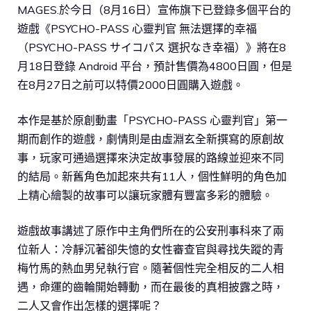
MAGES.於今日（8月16日）宣佈旗下已登錄多個平台的
遊戲《PSYCHO-PASS 心靈判官 無法選擇的幸福
（PSYCHO-PASS サイコパス 選択なき幸福）》將在8
月18日登錄 Android 平台，預計售價為4800日圓，但是
在8月27日之前可以特價2000日圓購入遊戲。
本作是基於原創動畫「PSYCHO-PASS 心靈判官」第一
期而創作的遊戲，劇情則是由虛淵玄全新撰寫的原創故
事，玩家可通過選擇來決定故事發展的路線並迎來不同
的結局。新舊角色加起來共有11人，個性鮮明的角色加
上精心繪製的故事可以讓玩家體有豐富多彩的體驗。
遊戲故事講述了原作中主角們所在的公安刑事科來了兩
位新人：冷靜沉著卻失憶的女性審查官與尋找失蹤的青
梅竹馬的熱血男兒執行官。隨著個性完全相反的二人相
遇，命運的齒輪開始轉動，而在最後的真相披露之時，
二人又會作出怎樣的選擇呢？