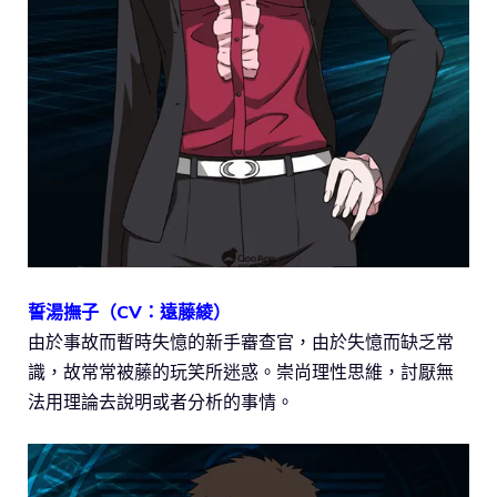
誓湯撫子（CV：遠藤綾）
由於事故而暫時失憶的新手審查官，由於失憶而缺乏常
識，故常常被藤的玩笑所迷惑。崇尚理性思維，討厭無
法用理論去說明或者分析的事情。