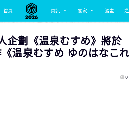
首頁
資訊
獨家
漫畫
遊
擬人企劃《温泉むすめ》將於
作《温泉むすめ ゆのはなこ
0