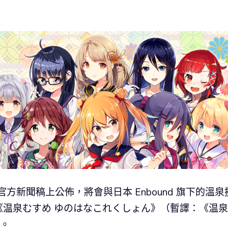
於官方新聞稿上公佈，將會與日本 Enbound 旗下的溫泉
《温泉むすめ ゆのはなこれくしょん》（暫譯：《温
出。