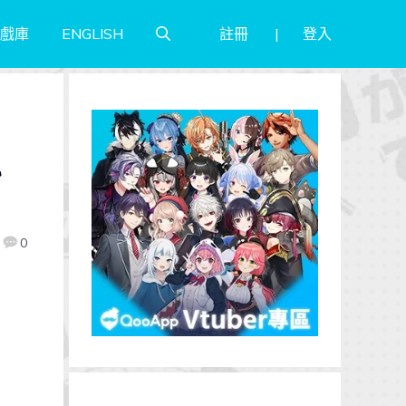
註冊
登入
戲庫
ENGLISH
れ
0