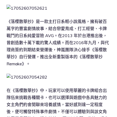
《落櫻散華抄》是一款主打日系輕小說風格，擁有破百
萬字的豐富劇情故事，結合戀愛育成、打工經營、卡牌
戰鬥的日系純愛冒險 AVG。在2013 年於台港推出後，
曾創造數十萬下載的驚人成績。而在2016年九月，與代
理商簽約到期結束營運後，神嵐團隊決心接手《落櫻散
華抄》自行營運，推出全新重製版本的《落櫻散華抄
Remake》。
在《落櫻散華抄》中，玩家可以使用華麗的卡牌組合出
隊伍來挑戰各種關卡，也可以選擇與遊戲中各具魅力的
女主角們約會閒聊來培養感情，當好感到達一定程度
後，便可觸發特殊事件劇情，不僅可以體驗到與該女角