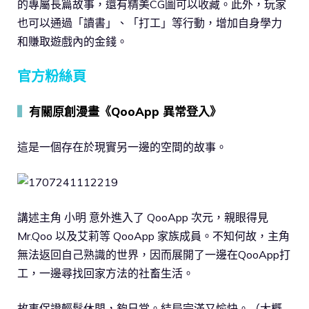
的專屬長篇故事，還有精美CG圖可以收藏。此外，玩家
也可以通過「讀書」、「打工」等行動，增加自身學力
和賺取遊戲內的金錢。
官方粉絲頁
▍
有關原創漫畫《QooApp 異常登入》
這是一個存在於現實另一邊的空間的故事。
講述主角 小明 意外進入了 QooApp 次元，親眼得見
Mr.Qoo 以及艾莉等 QooApp 家族成員。不知何故，主角
無法返回自己熟識的世界，因而展開了一邊在QooApp打
工，一邊尋找回家方法的社畜生活。
故事保證輕鬆休閒，夠日常。結局完滿又愉快。（大概…