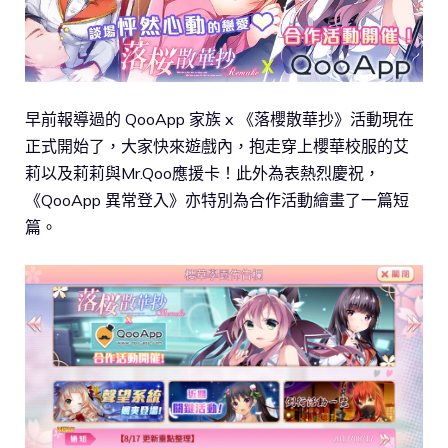
早前報導過的 QooApp 家族 x 《落櫻散華抄》活動現在
正式開始了，大家快來遊戲內，抱走穿上櫻華校服的艾
莉以及莉莉與Mr.Qoo應援卡！此外為表熱烈慶祝，
《QooApp 異常登入》亦特別為合作活動繪畫了一篇短
篇。