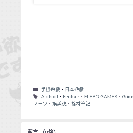
手機遊戲
、
日本遊戲
Android
、
Feature
、
FLERO GAMES
、
Grim
ノーツ
、
娛美德
、
格林筆記
留言
（
0
條）