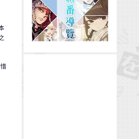
本
之
可惜