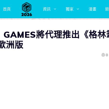
首頁
資訊
獨家
漫畫
遊
O GAMES將代理推出《格林
歐洲版
0