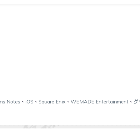
ms Notes
、
iOS
、
Square Enix
、
WEMADE Entertainment
、
グ