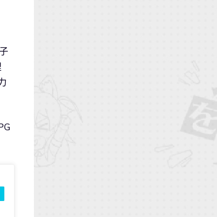
下子
理
力
PG