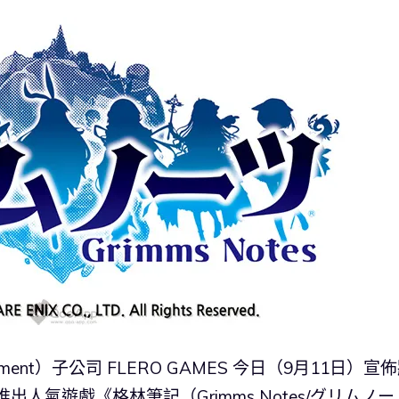
nment）子公司 FLERO GAMES 今日（9月11日）宣
，推出人氣遊戲《格林筆記（Grimms Notes/グリムノー