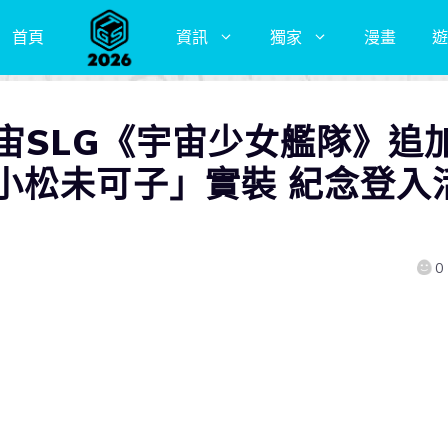
首頁
資訊
獨家
漫畫
遊
宙SLG《宇宙少女艦隊》追
小松未可子」實裝 紀念登入
0