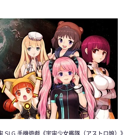
宇宙 SLG 手機遊戲《宇宙少女艦隊（アストロ娘）》