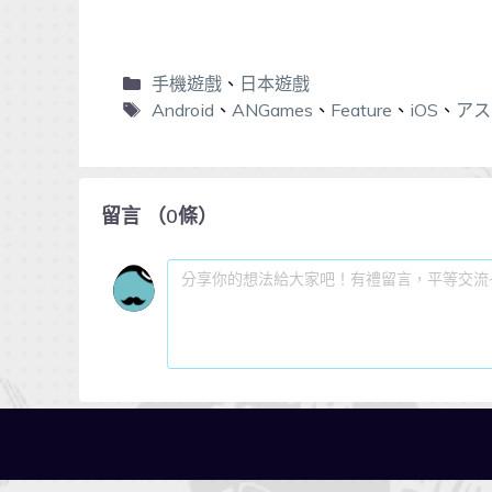
手機遊戲
、
日本遊戲
Android
、
ANGames
、
Feature
、
iOS
、
アス
留言
（
0
條）