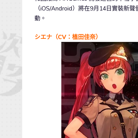
（iOS/Android）將在9月14日
動。
シエナ（CV：植田佳奈）