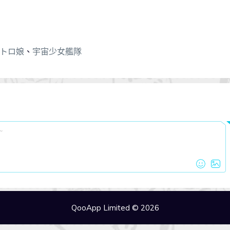
トロ娘
、
宇宙少女艦隊
QooApp Limited © 2026