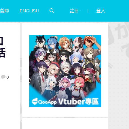
註冊
登入
戲庫
ENGLISH
加
活
0