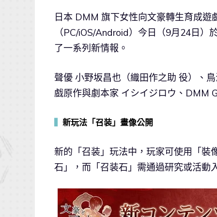
日本 DMM 旗下女性向文豪轉生育成遊
（PC/iOS/Android）今日（9月2
了一系列新情報。
聲優 小野坂昌也（織田作之助 役）、
戲原作與劇本家 イシイジロウ、DMM G
▍
新玩法「召装」畫像公開
新的「召装」玩法中，玩家可使用「裝
石」，而「召装石」需通過研究或活動