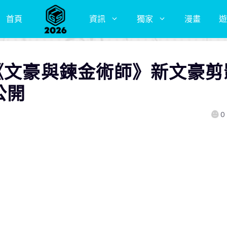
首頁
資訊
獨家
漫畫
遊
M《文豪與鍊金術師》新文豪剪
公開
0