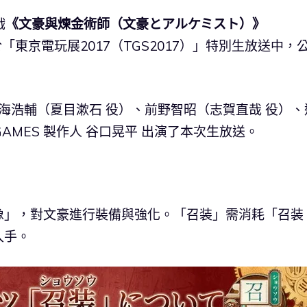
戲
《文豪與煉金術師（文豪とアルケミスト）》
4日）於「東京電玩展2017（TGS2017）」特別生放送中，
鳥海浩輔（夏目漱石 役）、前野智昭（志賀直哉 役）、
AMES 製作人 谷口晃平 出演了本次生放送。
像」，對文豪進行裝備與強化。「召装」需消耗「召装
入手。