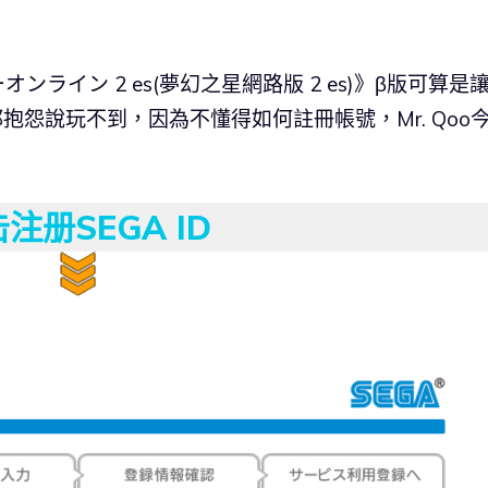
ライン 2 es(夢幻之星網路版 2 es)》β版可算是
抱怨說玩不到，因為不懂得如何註冊帳號，Mr. Qoo
注册SEGA ID