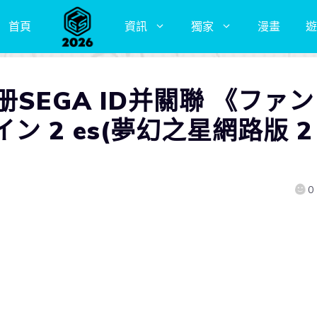
首頁
資訊
獨家
漫畫
遊
SEGA ID并關聯 《ファン
 2 es(夢幻之星網路版 2
0