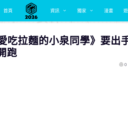
首頁
資訊
獨家
漫畫
遊
《愛吃拉麵的小泉同學》要出
開跑
0