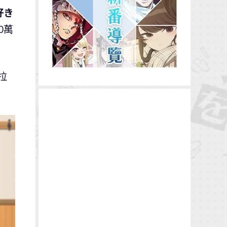
好き
0萬
拉