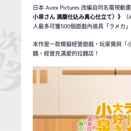
日本 Avex Pictures 改編自同名電
小泉さん 満腹仕込み真心仕立て）》
（
人最多可獲500個遊戲內道具「ラメカ
本作是一款模擬經營遊戲，玩家需與「
麵，經營充滿愛的拉麵店！