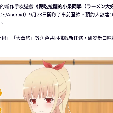
視動畫的新作手機遊戲
《愛吃拉麵的小泉同學（ラーメン大
iOS/Android）9月23日開啟了事前登錄。預約人數達1
」。
小泉」「大澤悠」等角色共同挑戰新任務，研發新口味