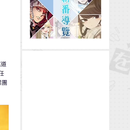
尾道
任
業團