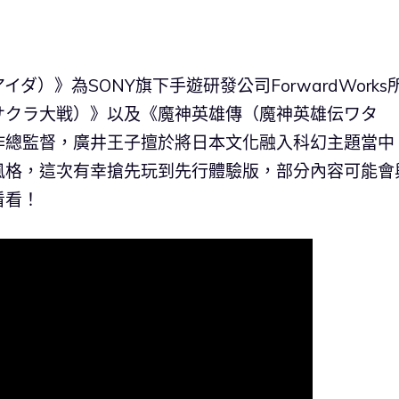
》為SONY旗下手遊研發公司ForwardWorks
サクラ大戦）》以及《魔神英雄傳（魔神英雄伝ワタ
作總監督，廣井王子擅於將日本文化融入科幻主題當中
風格，這次有幸搶先玩到先行體驗版，部分內容可能會
看看！