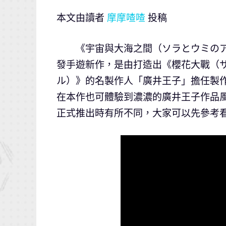
本文由讀者
摩摩喳喳
投稿
《宇宙與大海之間（ソラとウミのアイダ）
發手遊新作，是由打造出《櫻花大戰（
ル）》的名製作人「廣井王子」擔任製
在本作也可體驗到濃濃的廣井王子作品
正式推出時有所不同，大家可以先參考