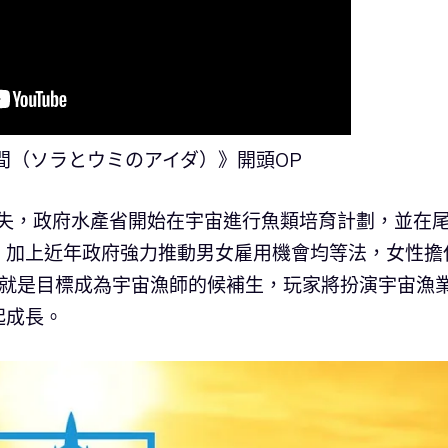
間（ソラとウミのアイダ）》開頭OP
失，政府水產省開始在宇宙進行魚類培育計劃，並在
。加上近年政府強力推動男女雇用機會均等法，女性擔
角就是目標成為宇宙漁師的候補生，玩家將扮演宇宙漁
起成長。