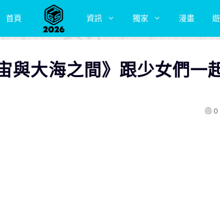
首頁
資訊
獨家
漫畫
遊
宇宙與大海之間》跟少女們一
0