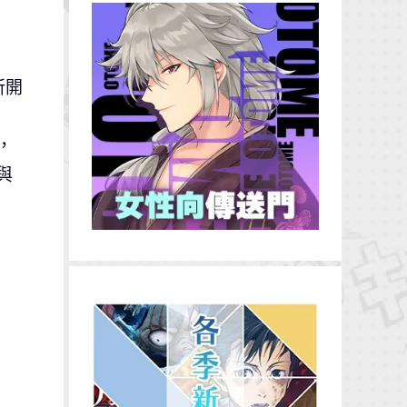
所開
，
與