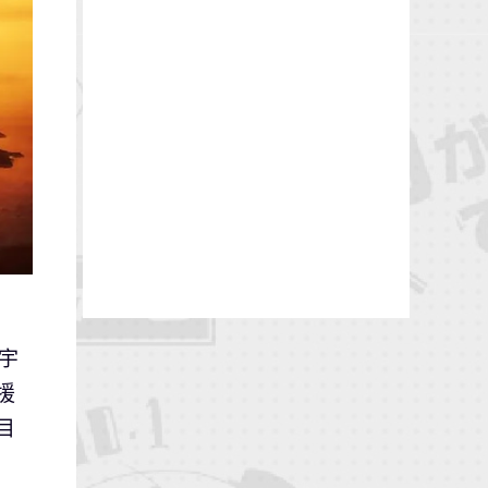
宇
援
目