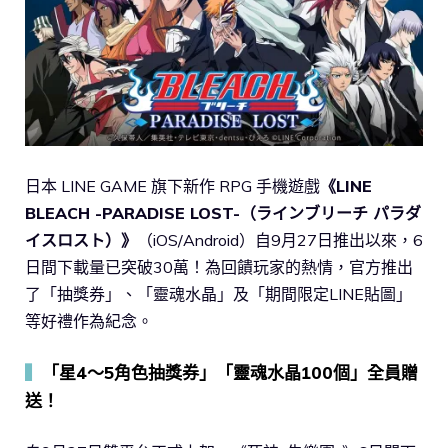
日本 LINE GAME 旗下新作 RPG 手機遊戲
《LINE
BLEACH -PARADISE LOST-（ラインブリーチ パラダ
イスロスト）》
（iOS/Android）自9月27日推出以來，6
日間下載量已突破30萬！為回饋玩家的熱情，官方推出
了「抽獎券」、「靈魂水晶」及「期間限定LINE貼圖」
等好禮作為紀念。
▍
「星4～5角色抽獎券」「靈魂水晶100個」全員贈
送！