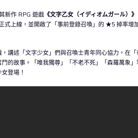
其新作 RPG 遊戲
《文字乙女（イディオムガール）》
月31日正式上線，並開啟了「事前登錄召喚」的 ★5 掉率增
戲，講述「文字少女」們與召喚士青年同心協力，在「
奮鬥的故事。「唯我獨尊」「不老不死」「森羅萬象」
少女登場！