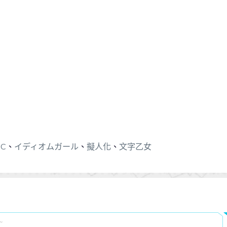
PC
、
イディオムガール
、
擬人化
、
文字乙女