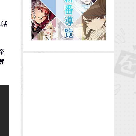
加活
帝
等