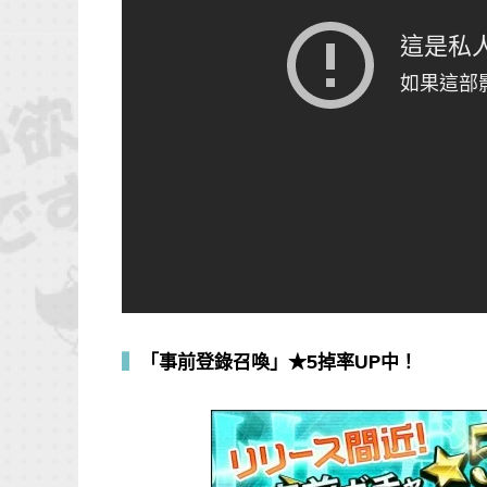
▍
「事前登錄召喚」★5掉率UP中！