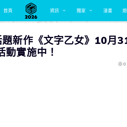
首頁
資訊
獨家
漫畫
遊
話題新作《文字乙女》10月3
喚活動實施中！
0