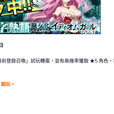
日
前登錄召喚」試玩轉蛋，並有高幾率獲取 ★5 角色，
 遊玩。