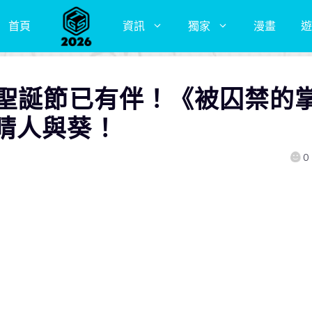
首頁
資訊
獨家
漫畫
遊
的聖誕節已有伴！《被囚禁的
晴人與葵！
0