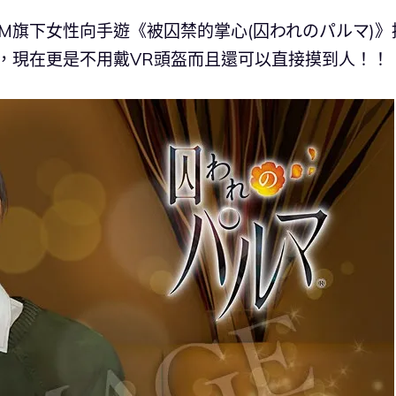
OM旗下女性向手遊《被囚禁的掌心(囚われのパルマ)》
，現在更是不用戴VR頭盔而且還可以直接摸到人！！