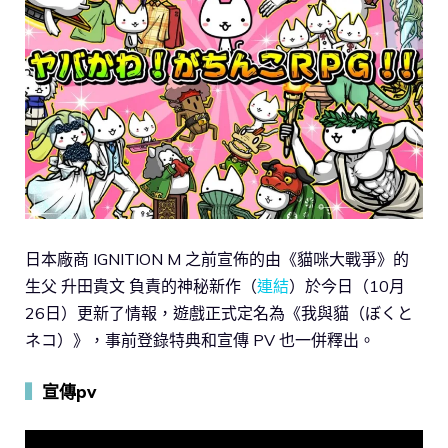
日本廠商 ​IGNITION M 之前宣佈的由《貓咪大戰爭》的
生父 升田貴文 負責的神秘新作（
連結
）於今日（10月
26日）更新了情報，遊戲正式定名為《我與貓（ぼくと
ネコ）》，事前登錄特典和宣傳 PV 也一併釋出。
▍
宣傳pv