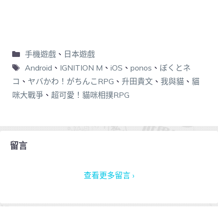
手機遊戲
、
日本遊戲
Android
、
​IGNITION M
、
iOS
、
ponos
、
ぼくとネ
コ
、
ヤバかわ！がちんこRPG
、
升田貴文
、
我與貓
、
貓
咪大戰爭
、
超可愛！貓咪相撲RPG
留言
查看更多留言 ›