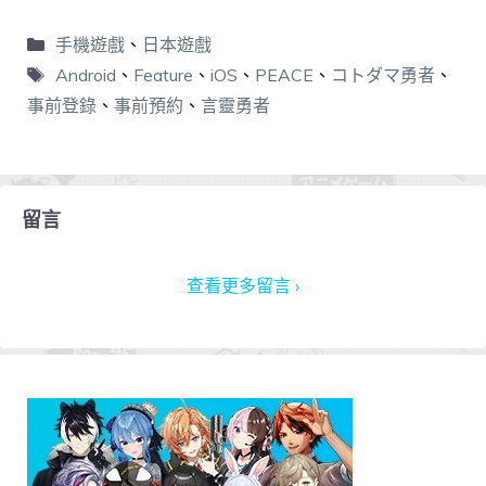
手機遊戲
、
日本遊戲
Android
、
Feature
、
iOS
、
PEACE
、
コトダマ勇者
、
事前登錄
、
事前預約
、
言靈勇者
留言
查看更多留言 ›