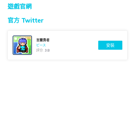
遊戲官網
官方 Twitter
言靈勇者
安裝
ピース
評分:
3.8