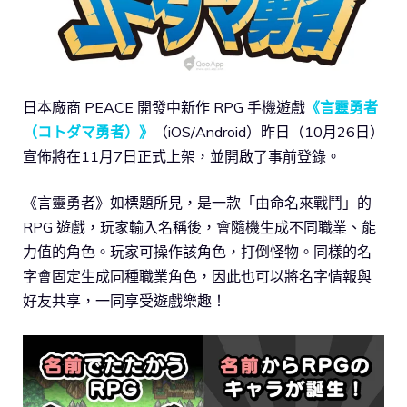
日本廠商 PEACE 開發中新作 RPG 手機遊戲
《言靈勇者
（コトダマ勇者）》
（iOS/Android）昨日（10月26日）
宣佈將在11月7日正式上架，並開啟了事前登錄。
《言靈勇者》如標題所見，是一款「由命名來戰鬥」的
RPG 遊戲，玩家輸入名稱後，會隨機生成不同職業、能
力值的角色。玩家可操作該角色，打倒怪物。同樣的名
字會固定生成同種職業角色，因此也可以將名字情報與
好友共享，一同享受遊戲樂趣！