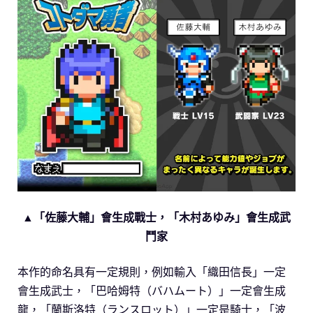
▲「佐藤大輔」會生成戰士，「木村あゆみ」會生成武
鬥家
本作的命名具有一定規則，例如輸入「織田信長」一定
會生成武士，「巴哈姆特（バハムート）」一定會生成
龍，「蘭斯洛特（ランスロット）」一定是騎士，「波