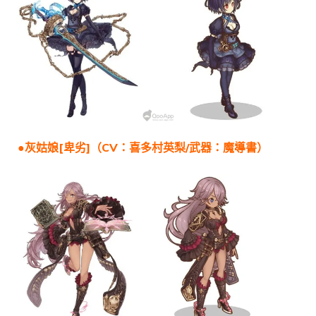
●灰姑娘[卑劣]（CV：喜多村英梨/武器：魔導書）