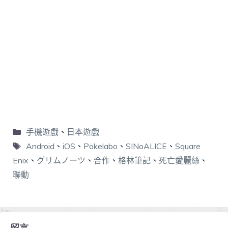
手機遊戲
、
日本遊戲
Android
、
iOS
、
Pokelabo
、
SINoALICE
、
Square
Enix
、
グリムノーツ
、
合作
、
格林筆記
、
死亡愛麗絲
、
聯動