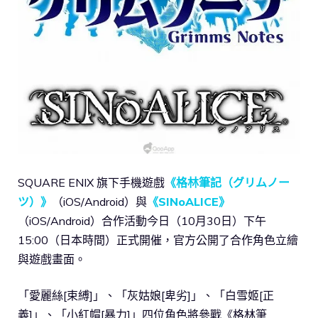
SQUARE ENIX 旗下手機遊戲
《格林筆記（グリムノー
ツ）》
（iOS/Android）與
《SINoALICE》
（iOS/Android）合作活動今日（10月30日）下午
15:00（日本時間）正式開催，官方公開了合作角色立繪
與遊戲畫面。
「愛麗絲[束縛]」、「灰姑娘[卑劣]」、「白雪姬[正
義]」、「小紅帽[暴力]」四位角色將參戰《格林筆