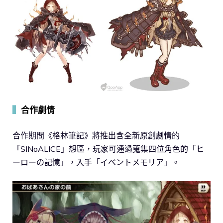
▍
合作劇情
合作期間《格林筆記》將推出含全新原創劇情的
「SINoALICE」想區，玩家可通過蒐集四位角色的「ヒ
ーローの記憶」，入手「イベントメモリア」。