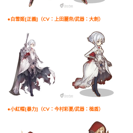
●白雪姬[正義]（CV：上田麗奈/武器：大劍）
●小紅帽[暴力]（CV：今村彩夏/武器：槌盾）