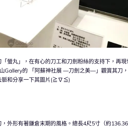
刀「螢丸」，在有心的刀工和刀劍粉絲的支持下，再現
allery的 「阿蘇神社展 ―刀劍之美―」觀賞其刀
脈和分享一下其圖片(≧∇≦)
外形有著鎌倉末期的風格。總長4尺5寸（約136.3