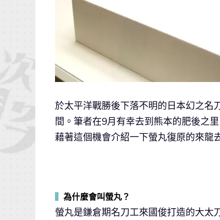
於太平洋戰勝後下落不明的日本幻之名
間。筆者在9月有幸去到熊本的肥後之里山G
藉著這個機會介紹一下螢丸復原的來龍去
▍
為什麼會叫螢丸？
螢丸是鎌倉期名刀工來國俊打造的大太刀，