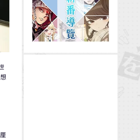
世
，想
6厘