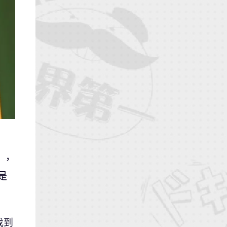
」，
是
找到