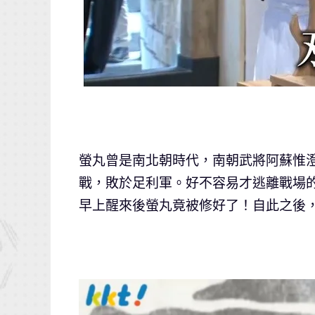
螢丸曾是南北朝時代，南朝武將阿蘇惟澄
戰，敗於足利軍。好不容易才逃離戰場
早上醒來後螢丸竟被修好了！自此之後