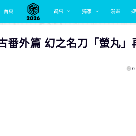
首頁
資訊
獨家
漫畫
遊
古番外篇 幻之名刀「螢丸」
0