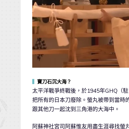
▍
寶刀石沉大海？
太平洋戰爭終戰後，於1945年GHQ
把所有的日本刀廢除。螢丸被帶到當時
跟其他刀一起沈到三角港的大海中。
阿蘇神社宮司阿蘇惟友用盡生涯尋找螢丸。