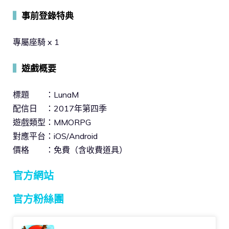
▍
事前登錄特典
專屬座騎 x 1
▍
遊戲概要
標題 ：LunaM
配信日 ：2017年第四季
遊戲類型：MMORPG
對應平台：iOS/Android
價格 ：免費（含收費道具）
官方網站
官方粉絲團