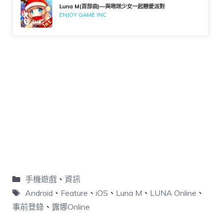
Luna M(首部曲)—與啾咪少女一起戀愛派對
ENJOY GAME INC
手機遊戲
、
資訊
Android
、
Feature
、
iOS
、
Luna M
、
LUNA Online
、
事前登錄
、
露娜Online