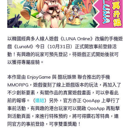
以韓國經典多人線人遊戲《LUNA Online》改編的手機遊
戲《LunaM》今日（10月31日）正式開放事前登錄活
動！有興趣的玩家可預先登記，待遊戲正式開始後就可
以獲得專屬座騎。
本作是由 EnjoyGame 與 酷玩娛樂 聯合推出的手機
MMORPG，遊戲復刻了線上遊戲版本的玩法，再加入了
不少創新要素，有關作品的真實遊戲畫面，可以參看此
前的報導。（
連結
）另外，官方亦正 QooApp 上舉行了
事前活動，有興趣的港台玩家可以開啟 QooApp 再點撃
到活動頁面，來進行特殊預約，將可得鑽石等特典，連
同官方的事前登錄，可享雙重獎勵！