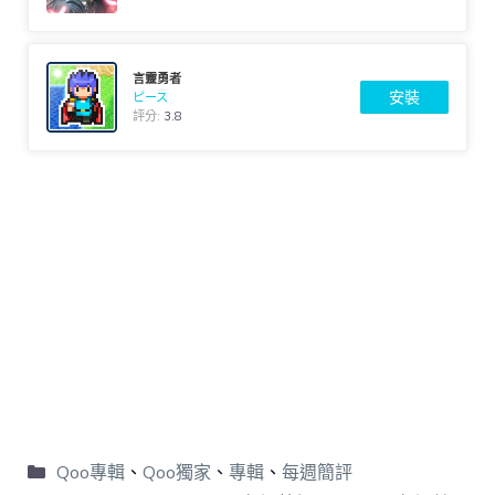
言靈勇者
安裝
ピース
評分:
3.8
Qoo專輯
、
Qoo獨家
、
專輯
、
每週簡評