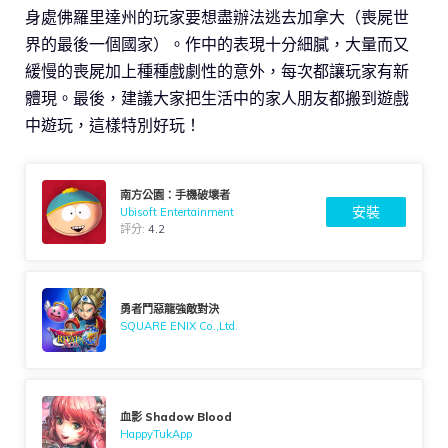
身處佛羅里達州的玩家要想盡辦法逃去加拿大（喪屍世
界的最後一個國家）。作中的表現十分細膩，大量而又
緩慢的喪屍加上種種戲劇性的意外，每次都讓玩家有新
體現。最後，建議大家把生活中的家人朋友都搬到遊戲
中遊玩，這樣特別好玩！
南方公園：手機破壞者
安裝
Ubisoft Entertainment
評分:
4.2
勇者鬥惡龍強敵對決
SQUARE ENIX Co.,Ltd.
血影 Shadow Blood
HappyTukApp