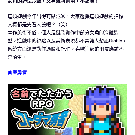
女角的造型冷豔，又有蘿莉選用，不錯嘛！
這類遊戲今年出得有點氾濫，大家選擇這類遊戲的指標
大概都是先看人設吧？（笑）
本作美術不俗，個人是挺欣賞作中部分女角的冷豔造
型。遊戲中的視點以及美術表現都不禁讓人想起Diablo，
系統方面還是動作過關和PVP，喜歡這類的朋友應該不
會陌生。
言靈勇者