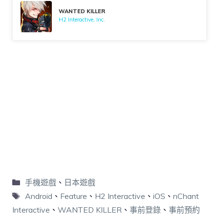
WANTED KILLER
H2 Interactive, Inc.
手機遊戲
、
日本遊戲
Android
、
Feature
、
H2 Interactive
、
iOS
、
nChant
Interactive
、
WANTED KILLER
、
事前登錄
、
事前預約