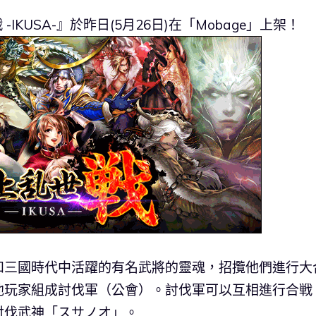
-IKUSA-』於昨日(5月26日)在「Mobage」上架！
和三國時代中活躍的有名武將的靈魂，招攬他們進行大
他玩家組成討伐軍（公會）。討伐軍可以互相進行合戦
討伐武神「スサノオ」。