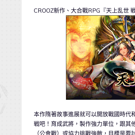
CROOZ新作、大合戰RPG『天上乱世 戦 
本作隋著故事進展就可以開放戰國時代
戦吧！育成武將，製作強力單位，跟其
（公會戰）或協力挑戰強敵，目標是要