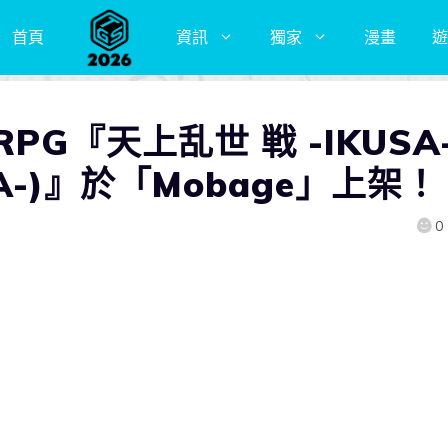
首頁
資訊
獨家
漫畫
遊
PG『天上乱世 戦 -IKUSA
SA-)』於「Mobage」上架！
0