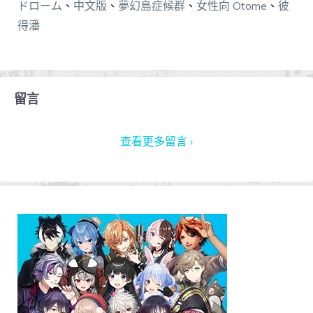
ドローム
、
中文版
、
夢幻島症候群
、
女性向 Otome
、
彼
得潘
留言
查看更多留言 ›