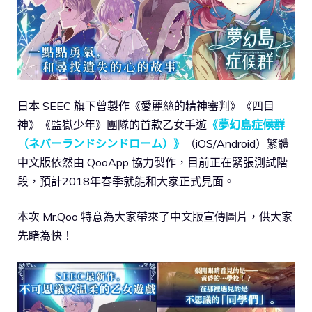
日本 SEEC 旗下曾製作《愛麗絲的精神審判》《四目
神》《監獄少年》團隊的首款乙女手遊
《夢幻島症候群
（ネバーランドシンドローム）》
（iOS/Android）繁體
中文版依然由 QooApp 協力製作，目前正在緊張測試階
段，預計2018年春季就能和大家正式見面。
本次 Mr.Qoo 特意為大家帶來了中文版宣傳圖片，供大家
先睹為快！