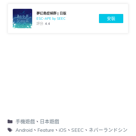
夢幻島症候群 | 日版
安裝
ESC-APE by SEEC
評分:
4.4
手機遊戲
、
日本遊戲
Android
、
Feature
、
iOS
、
SEEC
、
ネバーランドシン