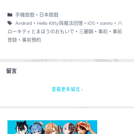
手機遊戲
、
日本遊戲
Android
、
Hello Kitty與魔法回憶
、
iOS
、
sanrio
、
ハ
ローキティとまほうのおもいで
、
三麗鷗
、
事前
、
事前
登錄
、
事前預約
留言
查看更多留言 ›