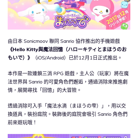
由日本 Sonicmoov 聯同 Sanrio 協作推出的手機遊戲
《Hello Kitty與魔法回憶（ハローキティとまほうのお
もいで）》
（iOS/Android）已於12月1日正式推出。
本作是一款連鎖三消 RPG 遊戲，主人公（玩家）將在魔
法世界與 Sanrio 的可愛角色們邂逅，通過消除來推進劇
情，展開尋找「回憶」的大冒險。
透過消除可入手「魔法水滴（まほうの雫）」，用以交
換道具，裝扮庭院。裝飾後的庭院會吸引 Sanrio 角色們
前來遊玩哦！