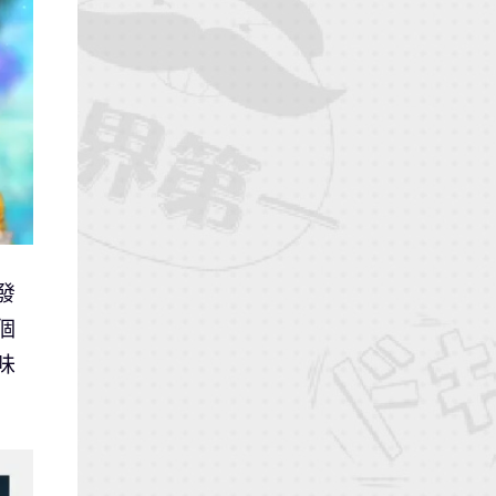
發
個
味