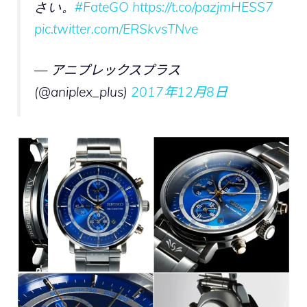
さい。
#FateGO
https://t.co/pazjmHESS7
pic.twitter.com/ERSkvsTNve
— アニプレックスプラス
(@aniplex_plus)
2017年12月8日