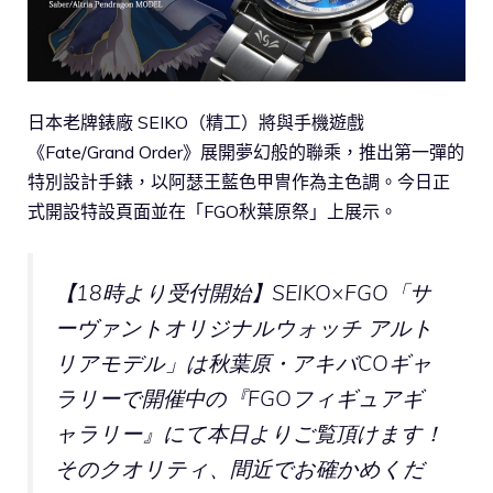
日本老牌錶廠 SEIKO（精工）將與手機遊戲
《Fate/Grand Order》展開夢幻般的聯乘，推出第一彈的
特別設計手錶，以阿瑟王藍色甲冑作為主色調。今日正
式開設特設頁面並在「FGO秋葉原祭」上展示。
【18時より受付開始】SEIKO×FGO「サ
ーヴァントオリジナルウォッチ アルト
リアモデル」は秋葉原・アキバCOギャ
ラリーで開催中の『FGOフィギュアギ
ャラリー』にて本日よりご覧頂けます！
そのクオリティ、間近でお確かめくだ