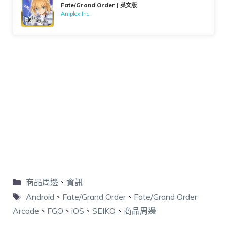
Fate/Grand Order | 英文版
Aniplex Inc.
商品周邊
、
資訊
Android
、
Fate/Grand Order
、
Fate/Grand Order
Arcade
、
FGO
、
iOS
、
SEIKO
、
商品周邊