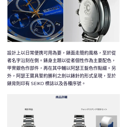
設計上以日常便携可用為要，錶面走簡約風格，至於從
者名字沿刻在側。錶身主題以從者個性作為主要配色，
甲冑銀色作部件，再在其中輔以阿瑟王髮色作點綴。另
外，阿瑟王寶具誓約勝利之劍以錶針的形式呈現，至於
錶背則印有 SEIKO 標誌以及各種序號。