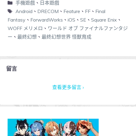
手機遊戲
、
日本遊戲
Android
、
DRECOM
、
Feature
、
FF
、
Final
Fantasy
、
ForwardWorks
、
iOS
、
SE
、
Square Enix
、
WOFF メリメロ
、
ワールド オブ ファイナルファンタジ
ー
、
最終幻想
、
最終幻想世界 怪獸育成
留言
查看更多留言 ›