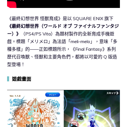
《最終幻想世界 怪獸育成》是以 SQUARE ENIX 旗下
《最終幻想世界（ワールド オブ ファイナルファンタジ
ー）》
（PS4/PS Vita）為題材製作的全新育成手機遊
戲。標題「メリメロ」為法語「meli-melo」，意味「多
種多樣」的——正如標題所示，《Final Fantasy》系列
歷代召喚獸、怪獸和主要角色們，都將以可愛的 Q 版造
型登場！
▍
遊戲畫面