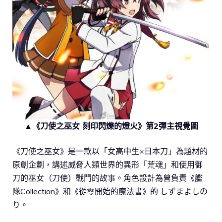
▲《刀使之巫女 刻印閃爍的燈火》第2彈主視覺圖
《刀使之巫女》是一款以「女高中生×日本刀」為題材的
原創企劃，講述威脅人類世界的異形「荒魂」和使用御
刀的巫女（刀使）戰鬥的故事。角色設計為曾負責《艦
隊Collection》和《從零開始的魔法書》的 しずまよしの
り。