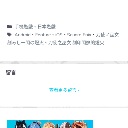
手機遊戲
、
日本遊戲
Android
、
Feature
、
iOS
、
Square Enix
、
刀使ノ巫女
刻みし一閃の燈火
、
刀使之巫女 刻印閃爍的燈火
留言
查看更多留言 ›