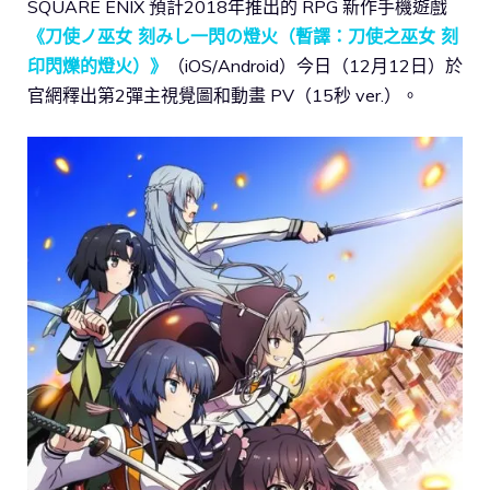
SQUARE ENIX 預計2018年推出的 RPG 新作手機遊戲
《刀使ノ巫女 刻みし一閃の燈火（暫譯：刀使之巫女 刻
印閃爍的燈火）》
（iOS/Android）今日（12月12日）於
官網釋出第2彈主視覺圖和動畫 PV（15秒 ver.）。