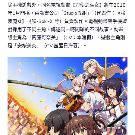
除手機遊戲外，同名電視動畫《刀使之巫女》將在2018
年1月開播，由動畫公司「Studio五組」（代表作：《強
襲魔女》《咲-Saki-》等）負責製作。電視動畫與手機遊
戲採用了不同主角，講述同一時間軸的不同故事。動畫
版主角為「衛藤可奈美」（CV：本渡楓），遊戲主角則
是「安桜美炎」（CV:茜屋日海夏）。