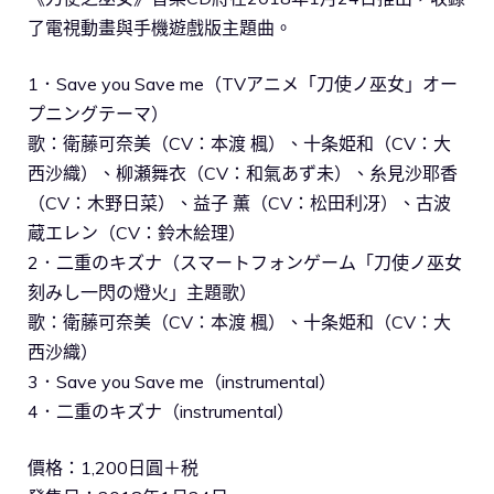
了電視動畫與手機遊戲版主題曲。
1．Save you Save me（TVアニメ「刀使ノ巫女」オー
プニングテーマ）
歌：衛藤可奈美（CV：本渡 楓）、十条姫和（CV：大
西沙織）、柳瀬舞衣（CV：和氣あず未）、糸見沙耶香
（CV：木野日菜）、益子 薫（CV：松田利冴）、古波
蔵エレン（CV：鈴木絵理）
2．二重のキズナ（スマートフォンゲーム「刀使ノ巫女
刻みし一閃の燈火」主題歌）
歌：衛藤可奈美（CV：本渡 楓）、十条姫和（CV：大
西沙織）
3．Save you Save me（instrumental）
4．二重のキズナ（instrumental）
價格：1,200日圓＋税