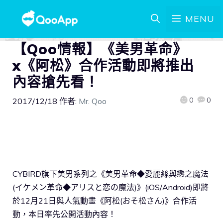
MENU
【Qoo情報】《美男革命》
x《阿松》合作活動即將推出
內容搶先看！
0
0
2017/12/18
作者:
Mr. Qoo
CYBIRD旗下美男系列之《美男革命◆愛麗絲與戀之魔法
(イケメン革命◆アリスと恋の魔法)》(iOS/Android)即將
於12月21日與人氣動畫《阿松(おそ松さん)》合作活
動，本日率先公開活動內容！