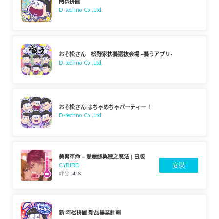
阿松拼圖
D-techno Co.,Ltd.
おそ松さん 松野家扶養選抜会場 -養うアプリ-
D-techno Co.,Ltd.
おそ松さん はちゃめちゃパーティー！
D-techno Co.,Ltd.
美男革命 – 愛麗絲與戀之魔法 | 日版
安裝
CYBIRD
評分:
4.6
新·阿松拼圖 新品畢業計劃