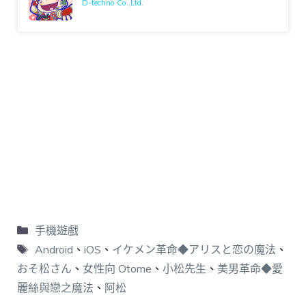
D-techno Co.,Ltd.
手機遊戲
Android
、
iOS
、
イケメン革命◆アリスと恋の魔法
、
おそ松さん
、
女性向 Otome
、
小松先生
、
美男革命◆愛
麗絲與戀之魔法
、
阿松