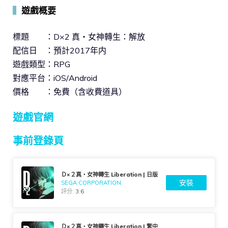
▍
遊戲概要
標題 ：D×2 真・女神轉生：解放
配信日 ：預計2017年内
遊戲類型：RPG
對應平台：iOS/Android
價格 ：免費（含收費道具）
遊戲官網
事前登錄頁
Ｄ×２真・女神轉生 Liberation | 日版
安裝
SEGA CORPORATION
評分:
3.6
Ｄ×２真・女神轉生 Liberation | 繁中