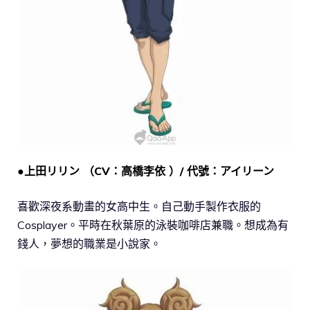
●上田リリン （CV：高橋李依 ）/ 代號：アイリーン
喜歡深夜系動畫的女高中生。自己動手製作衣服的
Cosplayer。平時在秋葉原的泳裝咖啡店兼職。想成為有
錢人，夢想的職業是小說家。