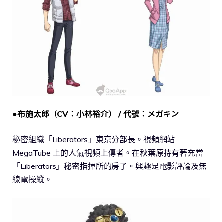
●布施太郎（CV：小林裕介） / 代號：メガキン
秘密組織「Liberators」東京分部長。視頻網站
MegaTube 上的人氣視頻上傳者。在秋葉原持有著充當
「Liberators」秘密指揮所的房子。興趣是電影評論及無
線電操縱。