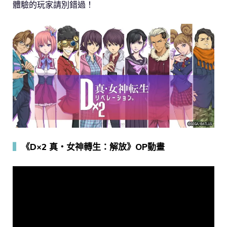
體驗的玩家請別錯過！
▍
《D×2 真・女神轉生：解放》OP動畫