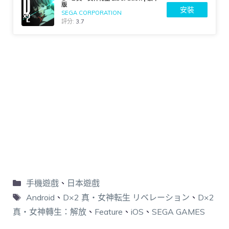
版
安裝
SEGA CORPORATION
評分:
3.7
手機遊戲
、
日本遊戲
Android
、
D×2 真・女神転生 リベレーション
、
D×2
真・女神轉生：解放
、
Feature
、
iOS
、
SEGA GAMES