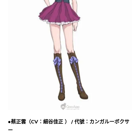
●蔡正雲（CV：細谷佳正 ） / 代號：カンガルーボクサ
ー