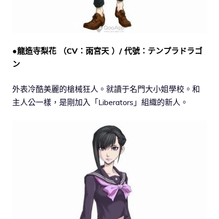
●龍造寺梨花 （CV：雨宮天 ）/ 代號：テンプラドラゴ
ン
外表冷酷美麗的槍械狂人。就讀于名門大小姐學校。和
主人公一樣，是剛加入「Liberators」組織的新人。