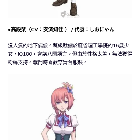
●高殿栞（CV：安済知佳 ） / 代號：しおにゃん
沒人氣的地下偶像。跳級就讀於麻省理工學院的16歲少
女，IQ180，會講八國語言。但由於性格太差，無法獲得
粉絲支持。戰鬥時喜歡穿舞台服裝。