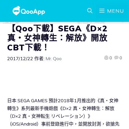
MENU
【Qoo下載】SEGA《D×2
真・女神轉生：解放》開放
CBT下載！
0
0
2017/12/22
作者:
Mr. Qoo
日本 SEGA GAMES 預計2018年1月推出的《真・女神
轉生》系列最新手機遊戲《D×2 真・女神轉生：解放
（D×2 真・女神転生 リベレーション）》
（iOS/Android）事前登錄進行中，並開放封測，欲搶先