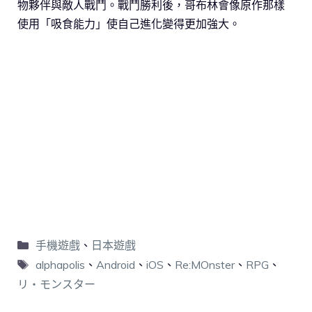
物夥伴與敵人戰鬥。戰鬥勝利後，哥布林會像原作那樣
使用「吸食能力」使自己進化變得更加強大。
手機遊戲
、
日本遊戲
alphapolis
、
Android
、
iOS
、
Re:MOnster
、
RPG
、
リ・モンスター