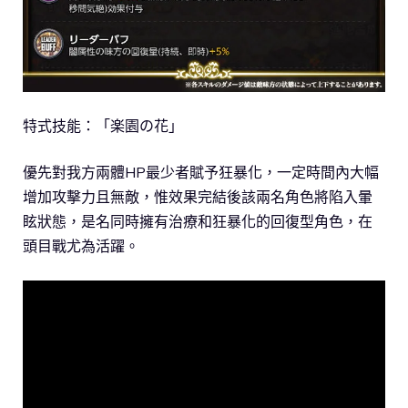
特式技能：「楽園の花」
優先對我方兩體HP最少者賦予狂暴化，一定時間內大幅
增加攻擊力且無敵，惟效果完結後該兩名角色將陷入暈
眩狀態，是名同時擁有治療和狂暴化的回復型角色，在
頭目戰尤為活躍。