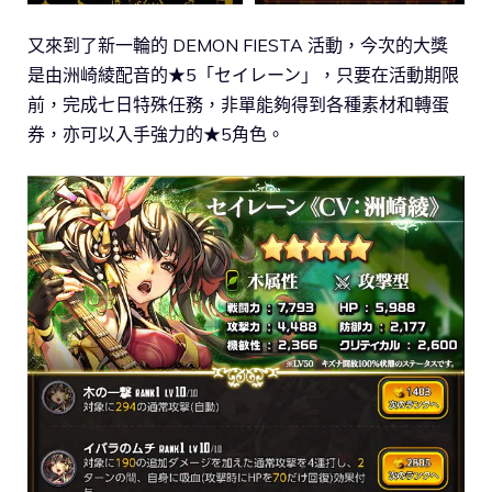
又來到了新一輪的 DEMON FIESTA 活動，今次的大獎
是由洲崎綾配音的★5「セイレーン」，只要在活動期限
前，完成七日特殊任務，非單能夠得到各種素材和轉蛋
券，亦可以入手強力的★5角色。