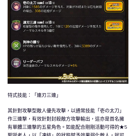
特式技能：「連刃三連」
其針對攻擊型敵人優先攻擊，以通常技能「壱の太刀」
作三連撃，有效針對封殺敵方攻擊輸出，這亦是首名擁
有單體三連撃的五星角色。如能配合剛剛活動可得的★5
聖誕老人，以「凍結」的狀態賦予效果弱化敵人，就可