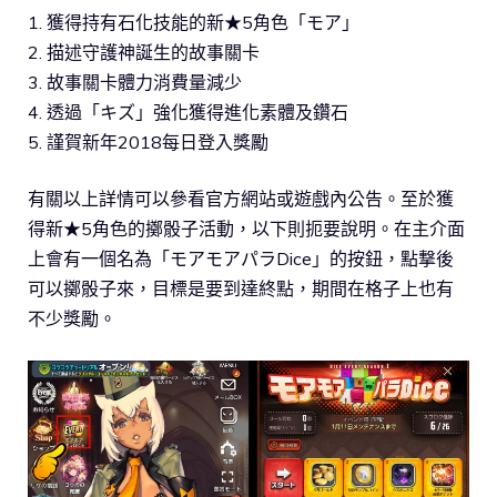
1. 獲得持有石化技能的新★5角色「モア」
2. 描述守護神誕生的故事關卡
3. 故事關卡體力消費量減少
4. 透過「キズ」強化獲得進化素體及鑽石
5. 謹賀新年2018每日登入獎勵
有關以上詳情可以參看官方網站或遊戲內公告。至於獲
得新★5角色的擲骰子活動，以下則扼要說明。在主介面
上會有一個名為「モアモアパラDice」的按鈕，點撃後
可以擲骰子來，目標是要到達終點，期間在格子上也有
不少獎勵。