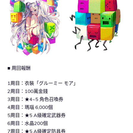
■ 周回報酬
1周目：衣裝「グルーミー モア」
2周目：100萬金錢
3周目：★4~5 角色召喚券
4周目：瑪瑙 6,000個
5周目：★5 A級確定武器券
6周目：水晶200個
7周目：★5 A級確定防具券