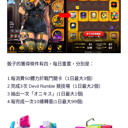
骰子的獲得條件有四，每日重置，分別是：
1.每消費50體力於戰鬥關卡（1日最大3個）
2.完成3次 Devil Rumble 競技場（1日最大2個）
3.抽出一次「オニキス」(1日最大1個)
4.每完成一次10連轉蛋(1日最大99個)