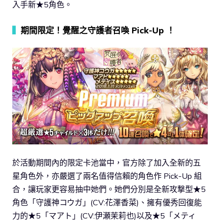
入手新★5角色。
▍
期間限定！覺醒之守護者召喚 Pick-Up ！
於活動期間內的限定卡池當中，官方除了加入全新的五
星角色外，亦嚴選了兩名值得信賴的角色作 Pick-Up 組
合，讓玩家更容易抽中她們。她們分別是全新攻撃型★5
角色「守護神コウガ」(CV:花澤香菜)、擁有優秀回復能
力的★5「マアト」(CV:伊瀬茉莉也)以及★5「メティ