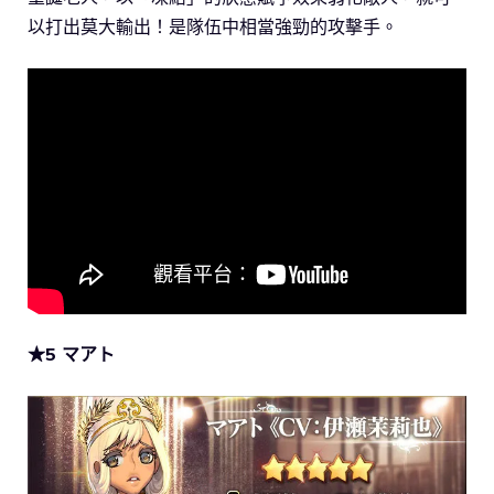
以打出莫大輸出！是隊伍中相當強勁的攻擊手。
★5 マアト