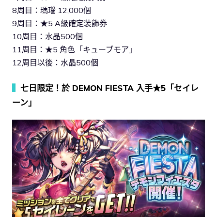
8周目：瑪瑙 12,000個
9周目：★5 A級確定装飾券
10周目：水晶500個
11周目：★5 角色「キューブモア」
12周目以後：水晶500個
▍
七日限定！於 DEMON FIESTA 入手★5「セイレ
ーン」