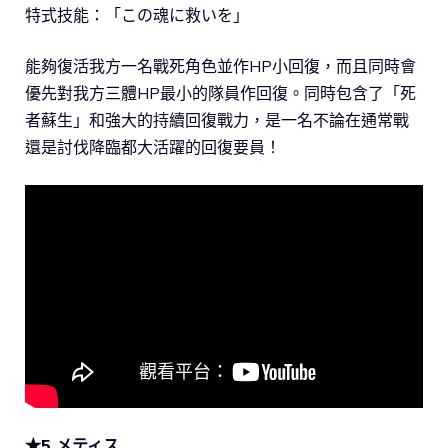
特式技能：「この魂に救いを」
能夠復活我方一名戰死角色並作HP小回復，而且同時會
優先對我方三體HP最小的隊員作回復。同時包含了「死
者蘇生」和強大的持續回復戰力，是一名不論在通常戰
還是討伐降臨都大活躍的回復要員！
★5 メティス